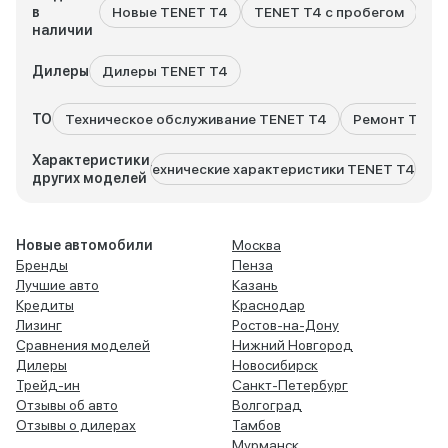
в
Новые TENET T4
TENET T4 с пробегом
Вс
наличии
Дилеры
Дилеры TENET T4
ТО
Техническое обслуживание TENET T4
Ремонт TENE
Характеристики
Технические характеристики TENET T4L
Техн
других моделей
Новые автомобили
Москва
Бренды
Пенза
Лучшие авто
Казань
Кредиты
Краснодар
Лизинг
Ростов-на-Дону
Сравнения моделей
Нижний Новгород
Дилеры
Новосибирск
Трейд-ин
Санкт-Петербург
Отзывы об авто
Волгоград
Отзывы о дилерах
Тамбов
Мурманск