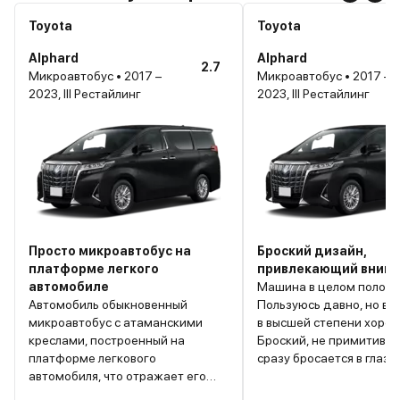
Toyota
Toyota
Alphard
Alphard
2.7
Микроавтобус • 2017 –
Микроавтобус • 2017 –
2023, III Рестайлинг
2023, III Рестайлинг
Просто микроавтобус на
Броский дизайн,
платформе легкого
привлекающий вним
автомобиле
Машина в целом положи
Автомобиль обыкновенный
Пользуюсь давно, но вп
микроавтобус с атаманскими
в высшей степени хорош
креслами, построенный на
Броский, не примитивн
платформе легкового
сразу бросается в глаза
автомобиля, что отражает его
так я впервые обратил 
поведение, а так ничего сверх
на этот минивэн. Его тр