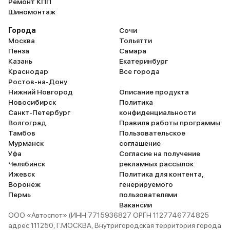
Ремонт КПП
Несмотря на внушитель
Шиномонтаж
минивэна, до 100 км/ч 
разгоняется всего за 8,
Города
Сочи
Поскольку машину брал
Москва
Тольятти
семейного пользования
Пенза
Самара
порадовала безопасност
Казань
Екатеринбург
прямо таки напичкано
Краснодар
Все города
подушками безопасност
Ростов-на-Дону
есть активные подголов
Нижний Новгород
Описание продукта
которые защищают от р
Новосибирск
Политика
торможения.
Санкт-Петербург
конфиденциальности
Волгоград
Правила работы программы
Тамбов
Пользовательское
Мурманск
соглашение
Уфа
Согласие на получение
Челябинск
рекламных рассылок
Ижевск
Политика для контента,
Воронеж
генерируемого
Пермь
пользователями
Вакансии
ООО «Автоспот» (ИНН 7715936827 ОРГН 1127746774825
адрес 111250, Г.МОСКВА, Внутригородская территория города