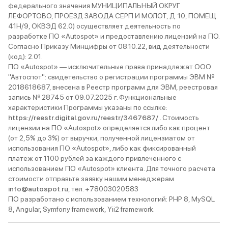
федерального значения МУНИЦИПАЛЬНЫЙ ОКРУГ
ЛЕФОРТОВО, ПРОЕЗД ЗАВОДА СЕРП И МОЛОТ, Д. 10, ПОМЕЩ.
41Н/9, ОКВЭД 62.0) осуществляет деятельность по
разработке ПО «Autospot» и предоставлению лицензий на ПО.
Согласно Приказу Минцифры от 08.10.22, вид деятельности
(код): 2.01.
ПО «Autospot» — исключительные права принадлежат ООО
"Автоспот": свидетельство о регистрации программы ЭВМ №
2018618687, внесена в Реестр программ для ЭВМ, реестровая
запись № 28745 от 09.07.2025 г. Функциональные
характеристики Программы указаны по ссылке:
https://reestr.digital.gov.ru/reestr/3467687/
. Стоимость
лицензии на ПО «Autospot» определяется либо как процент
(от 2,5% до 3%) от выручки, полученной лицензиатом от
использования ПО «Autospot», либо как фиксированный
платеж от 1100 рублей за каждого привлеченного с
использованием ПО «Autospot» клиента. Для точного расчета
стоимости отправьте заявку нашим менеджерам
info@autospot.ru
, тел. +78003020583
ПО разработано с использованием технологий: PHP 8, MySQL
8, Angular, Symfony framework, Yii2 framework.