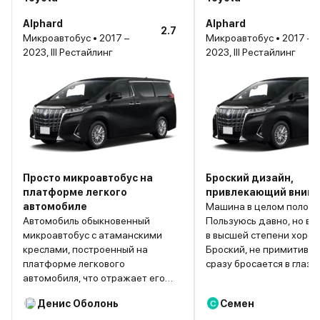
Alphard
Alphard
2.7
Микроавтобус • 2017 –
Микроавтобус • 2017 –
2023, III Рестайлинг
2023, III Рестайлинг
Просто микроавтобус на
Броский дизайн,
платформе легкого
привлекающий вним
автомобиле
Машина в целом положи
Автомобиль обыкновенный
Пользуюсь давно, но вп
микроавтобус с атаманскими
в высшей степени хорош
креслами, построенный на
Броский, не примитивн
платформе легкового
сразу бросается в глаза
автомобиля, что отражает его
так я впервые обратил 
поведение, а так ничего сверх
на этот минивэн. Его тр
Денис Оболонь
Семен
С
естественного нет. Приборка в
пропустить взглядом, не