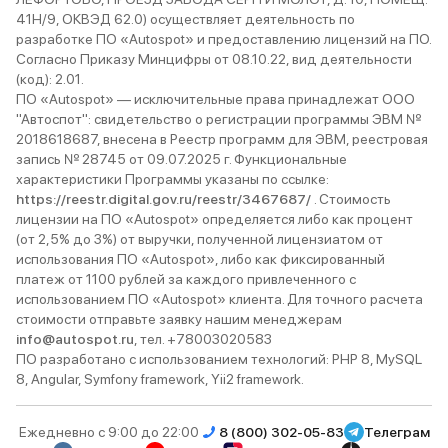
41Н/9, ОКВЭД 62.0) осуществляет деятельность по
разработке ПО «Autospot» и предоставлению лицензий на ПО.
Согласно Приказу Минцифры от 08.10.22, вид деятельности
(код): 2.01.
ПО «Autospot» — исключительные права принадлежат ООО
"Автоспот": свидетельство о регистрации программы ЭВМ №
2018618687, внесена в Реестр программ для ЭВМ, реестровая
запись № 28745 от 09.07.2025 г. Функциональные
характеристики Программы указаны по ссылке:
https://reestr.digital.gov.ru/reestr/3467687/
. Стоимость
лицензии на ПО «Autospot» определяется либо как процент
(от 2,5% до 3%) от выручки, полученной лицензиатом от
использования ПО «Autospot», либо как фиксированный
платеж от 1100 рублей за каждого привлеченного с
использованием ПО «Autospot» клиента. Для точного расчета
стоимости отправьте заявку нашим менеджерам
info@autospot.ru
, тел. +78003020583
ПО разработано с использованием технологий: PHP 8, MySQL
8, Angular, Symfony framework, Yii2 framework.
Ежедневно с 9:00 до 22:00
8 (800) 302-05-83
Телеграм