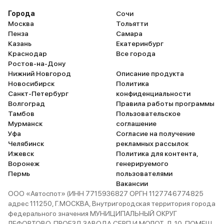
минивэна, до 100 км/ч 
разгоняется всего за 8,
Города
Сочи
Поскольку машину брал
Москва
Тольятти
семейного пользования
Пенза
Самара
порадовала безопасност
Казань
Екатеринбург
прямо таки напичкано
Краснодар
Все города
подушками безопасност
Ростов-на-Дону
есть активные подголов
Нижний Новгород
Описание продукта
которые защищают от р
Новосибирск
Политика
торможения.
Санкт-Петербург
конфиденциальности
Волгоград
Правила работы программы
Тамбов
Пользовательское
Мурманск
соглашение
Уфа
Согласие на получение
Челябинск
рекламных рассылок
Ижевск
Политика для контента,
Воронеж
генерируемого
Пермь
пользователями
Вакансии
ООО «Автоспот» (ИНН 7715936827 ОРГН 1127746774825
адрес 111250, Г.МОСКВА, Внутригородская территория города
федерального значения МУНИЦИПАЛЬНЫЙ ОКРУГ
ЛЕФОРТОВО, ПРОЕЗД ЗАВОДА СЕРП И МОЛОТ, Д. 10, ПОМЕЩ.