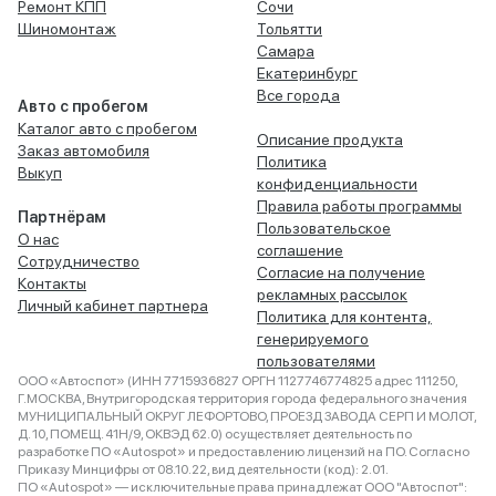
Ремонт КПП
Сочи
Шиномонтаж
Тольятти
Самара
Екатеринбург
Все города
Авто с пробегом
Каталог авто с пробегом
Описание продукта
Заказ автомобиля
Политика
Выкуп
конфиденциальности
Правила работы программы
Партнёрам
Пользовательское
О нас
соглашение
Сотрудничество
Согласие на получение
Контакты
рекламных рассылок
Личный кабинет партнера
Политика для контента,
генерируемого
пользователями
ООО «Автоспот» (ИНН 7715936827 ОРГН 1127746774825 адрес 111250,
Г.МОСКВА, Внутригородская территория города федерального значения
МУНИЦИПАЛЬНЫЙ ОКРУГ ЛЕФОРТОВО, ПРОЕЗД ЗАВОДА СЕРП И МОЛОТ,
Д. 10, ПОМЕЩ. 41Н/9, ОКВЭД 62.0) осуществляет деятельность по
разработке ПО «Autospot» и предоставлению лицензий на ПО. Согласно
Приказу Минцифры от 08.10.22, вид деятельности (код): 2.01.
ПО «Autospot» — исключительные права принадлежат ООО "Автоспот":