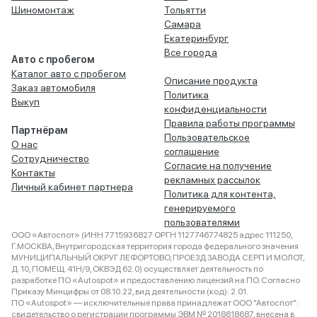
Шиномонтаж
Тольятти
Самара
Екатеринбург
Все города
Авто с пробегом
Каталог авто с пробегом
Описание продукта
Заказ автомобиля
Политика
Выкуп
конфиденциальности
Правила работы программы
Партнёрам
Пользовательское
О нас
соглашение
Сотрудничество
Согласие на получение
Контакты
рекламных рассылок
Личный кабинет партнера
Политика для контента,
генерируемого
пользователями
ООО «Автоспот» (ИНН 7715936827 ОРГН 1127746774825 адрес 111250,
Г.МОСКВА, Внутригородская территория города федерального значения
МУНИЦИПАЛЬНЫЙ ОКРУГ ЛЕФОРТОВО, ПРОЕЗД ЗАВОДА СЕРП И МОЛОТ,
Д. 10, ПОМЕЩ. 41Н/9, ОКВЭД 62.0) осуществляет деятельность по
разработке ПО «Autospot» и предоставлению лицензий на ПО. Согласно
Приказу Минцифры от 08.10.22, вид деятельности (код): 2.01.
ПО «Autospot» — исключительные права принадлежат ООО "Автоспот":
свидетельство о регистрации программы ЭВМ № 2018618687, внесена в