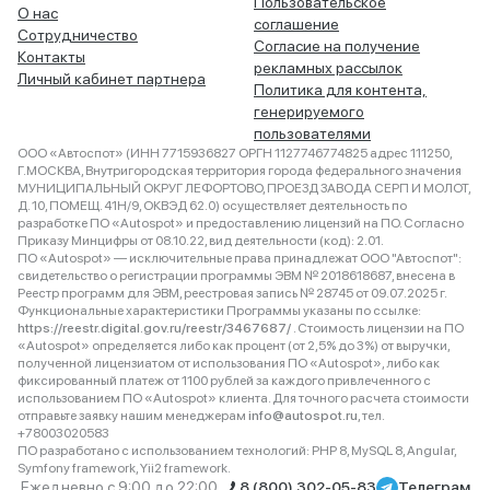
Пользовательское
О нас
соглашение
Сотрудничество
Согласие на получение
Контакты
рекламных рассылок
Личный кабинет партнера
Политика для контента,
генерируемого
пользователями
ООО «Автоспот» (ИНН 7715936827 ОРГН 1127746774825 адрес 111250,
Г.МОСКВА, Внутригородская территория города федерального значения
МУНИЦИПАЛЬНЫЙ ОКРУГ ЛЕФОРТОВО, ПРОЕЗД ЗАВОДА СЕРП И МОЛОТ,
Д. 10, ПОМЕЩ. 41Н/9, ОКВЭД 62.0) осуществляет деятельность по
разработке ПО «Autospot» и предоставлению лицензий на ПО. Согласно
Приказу Минцифры от 08.10.22, вид деятельности (код): 2.01.
ПО «Autospot» — исключительные права принадлежат ООО "Автоспот":
свидетельство о регистрации программы ЭВМ № 2018618687, внесена в
Реестр программ для ЭВМ, реестровая запись № 28745 от 09.07.2025 г.
Функциональные характеристики Программы указаны по ссылке:
https://reestr.digital.gov.ru/reestr/3467687/
. Стоимость лицензии на ПО
«Autospot» определяется либо как процент (от 2,5% до 3%) от выручки,
полученной лицензиатом от использования ПО «Autospot», либо как
фиксированный платеж от 1100 рублей за каждого привлеченного с
использованием ПО «Autospot» клиента. Для точного расчета стоимости
отправьте заявку нашим менеджерам
info@autospot.ru
, тел.
+78003020583
ПО разработано с использованием технологий: PHP 8, MySQL 8, Angular,
Symfony framework, Yii2 framework.
Ежедневно с 9:00 до 22:00
8 (800) 302-05-83
Телеграм