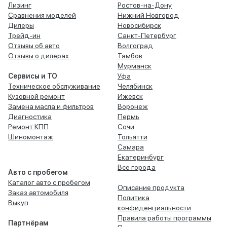
Лизинг
Ростов-на-Дону
Сравнения моделей
Нижний Новгород
Дилеры
Новосибирск
Трейд-ин
Санкт-Петербург
Отзывы об авто
Волгоград
Отзывы о дилерах
Тамбов
Мурманск
Сервисы и ТО
Уфа
Техническое обслуживание
Челябинск
Кузовной ремонт
Ижевск
Замена масла и фильтров
Воронеж
Диагностика
Пермь
Ремонт КПП
Сочи
Шиномонтаж
Тольятти
Самара
Екатеринбург
Все города
Авто с пробегом
Каталог авто с пробегом
Описание продукта
Заказ автомобиля
Политика
Выкуп
конфиденциальности
Правила работы программы
Партнёрам