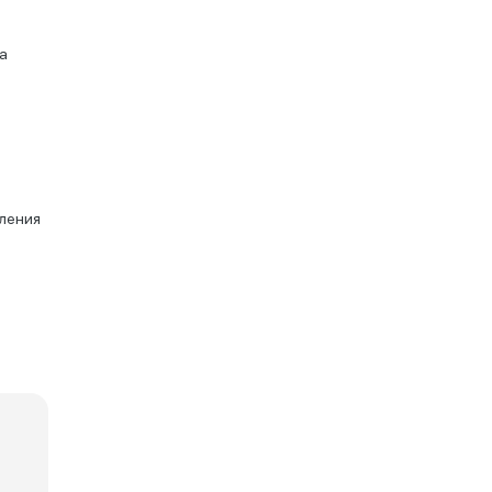
а
ления
и