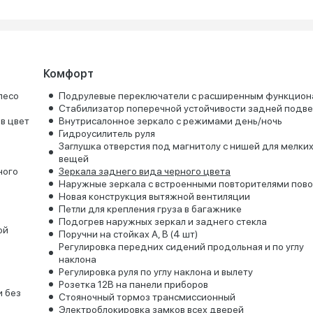
Комфорт
лесо
Подрулевые переключатели с расширенным функцион
Стабилизатор поперечной устойчивости задней подве
в цвет
Внутрисалонное зеркало с режимами день/ночь
Гидроусилитель руля
Заглушка отверстия под магнитолу с нишей для мелки
вещей
ного
Зеркала заднего вида черного цвета
Наружные зеркала с встроенными повторителями пов
Новая конструкция вытяжной вентиляции
Петли для крепления груза в багажнике
Подогрев наружных зеркал и заднего стекла
ой
Поручни на стойках А, В (4 шт)
Регулировка передних сидений продольная и по углу
наклона
Регулировка руля по углу наклона и вылету
Розетка 12В на панели приборов
и без
Стояночный тормоз трансмиссионный
Электроблокировка замков всех дверей