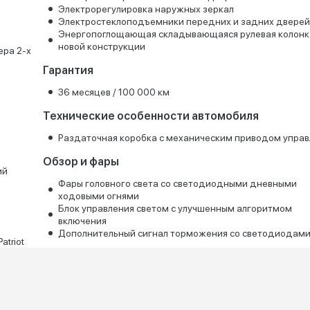
Электрорегулировка наружных зеркал
Электростеклоподъемники передних и задних дверей
Энергопоглощающая складывающаяся рулевая колонк
новой конструкции
ера 2-х
Гарантия
36 месяцев / 100 000 км
Технические особенности автомобиля
Раздаточная коробка с механическим приводом управ
Обзор и фары
ий
Фары головного света со светодиодными дневными
ходовыми огнями
Блок управления светом с улучшенным алгоритмом
включения
Дополнительный сигнал торможения со светодиодам
triot