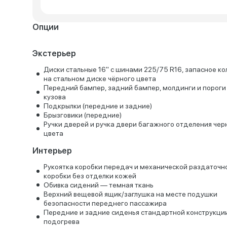
Опции
Экстерьер
Диски стальные 16" с шинами 225/75 R16, запасное ко
на стальном диске чёрного цвета
Передний бампер, задний бампер, молдинги и пороги 
кузова
Подкрылки (передние и задние)
Брызговики (передние)
Ручки дверей и ручка двери багажного отделения чер
цвета
Интерьер
Рукоятка коробки передач и механической раздаточн
коробки без отделки кожей
Обивка сидений — темная ткань
Верхний вещевой ящик/заглушка на месте подушки
безопасности переднего пассажира
Передние и задние сиденья стандартной конструкци
подогрева