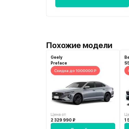
Похожие модели
Geely
B
Preface
S
Скидка до 1000000 Р
Цена от
Це
2 329 990 ₽
1 