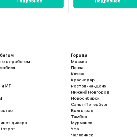
Подробнее
Подробнее
обегом
Города
то с пробегом
Москва
омобиля
Пенза
Казань
Краснодар
 и ИП
Ростов-на-Дону
Нижний Новгород
м
Новосибирск
Санкт-Петербург
ество
Волгоград
Тамбов
бинет дилера
Мурманск
utospot
Уфа
Челябинск