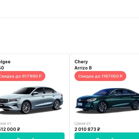
elgee
Chery
50
Arrizo 8
Скидка до 617990 Р
Скидка до 1187050 Р
на от
Цена от
512 000 ₽
2 010 873 ₽