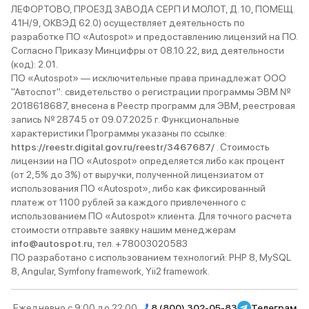
ЛЕФОРТОВО, ПРОЕЗД ЗАВОДА СЕРП И МОЛОТ, Д. 10, ПОМЕЩ.
41Н/9, ОКВЭД 62.0) осуществляет деятельность по
разработке ПО «Autospot» и предоставлению лицензий на ПО.
Согласно Приказу Минцифры от 08.10.22, вид деятельности
(код): 2.01.
ПО «Autospot» — исключительные права принадлежат ООО
"Автоспот": свидетельство о регистрации программы ЭВМ №
2018618687, внесена в Реестр программ для ЭВМ, реестровая
запись № 28745 от 09.07.2025 г. Функциональные
характеристики Программы указаны по ссылке:
https://reestr.digital.gov.ru/reestr/3467687/
. Стоимость
лицензии на ПО «Autospot» определяется либо как процент
(от 2,5% до 3%) от выручки, полученной лицензиатом от
использования ПО «Autospot», либо как фиксированный
платеж от 1100 рублей за каждого привлеченного с
использованием ПО «Autospot» клиента. Для точного расчета
стоимости отправьте заявку нашим менеджерам
info@autospot.ru
, тел. +78003020583
ПО разработано с использованием технологий: PHP 8, MySQL
8, Angular, Symfony framework, Yii2 framework.
Ежедневно с 9:00 до 22:00
8 (800) 302-05-83
Телеграм