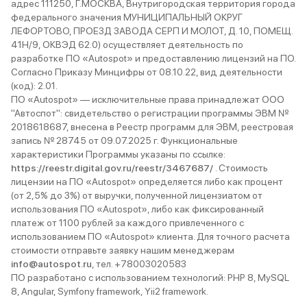
адрес 111250, Г.МОСКВА, Внутригородская территория города
федерального значения МУНИЦИПАЛЬНЫЙ ОКРУГ
ЛЕФОРТОВО, ПРОЕЗД ЗАВОДА СЕРП И МОЛОТ, Д. 10, ПОМЕЩ.
41Н/9, ОКВЭД 62.0) осуществляет деятельность по
разработке ПО «Autospot» и предоставлению лицензий на ПО.
Согласно Приказу Минцифры от 08.10.22, вид деятельности
(код): 2.01.
ПО «Autospot» — исключительные права принадлежат ООО
"Автоспот": свидетельство о регистрации программы ЭВМ №
2018618687, внесена в Реестр программ для ЭВМ, реестровая
запись № 28745 от 09.07.2025 г. Функциональные
характеристики Программы указаны по ссылке:
https://reestr.digital.gov.ru/reestr/3467687/
. Стоимость
лицензии на ПО «Autospot» определяется либо как процент
(от 2,5% до 3%) от выручки, полученной лицензиатом от
использования ПО «Autospot», либо как фиксированный
платеж от 1100 рублей за каждого привлеченного с
использованием ПО «Autospot» клиента. Для точного расчета
стоимости отправьте заявку нашим менеджерам
info@autospot.ru
, тел. +78003020583
ПО разработано с использованием технологий: PHP 8, MySQL
8, Angular, Symfony framework, Yii2 framework.