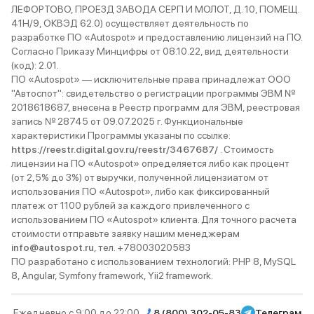
ЛЕФОРТОВО, ПРОЕЗД ЗАВОДА СЕРП И МОЛОТ, Д. 10, ПОМЕЩ.
41Н/9, ОКВЭД 62.0) осуществляет деятельность по
разработке ПО «Autospot» и предоставлению лицензий на ПО.
Согласно Приказу Минцифры от 08.10.22, вид деятельности
(код): 2.01.
ПО «Autospot» — исключительные права принадлежат ООО
"Автоспот": свидетельство о регистрации программы ЭВМ №
2018618687, внесена в Реестр программ для ЭВМ, реестровая
запись № 28745 от 09.07.2025 г. Функциональные
характеристики Программы указаны по ссылке:
https://reestr.digital.gov.ru/reestr/3467687/
. Стоимость
лицензии на ПО «Autospot» определяется либо как процент
(от 2,5% до 3%) от выручки, полученной лицензиатом от
использования ПО «Autospot», либо как фиксированный
платеж от 1100 рублей за каждого привлеченного с
использованием ПО «Autospot» клиента. Для точного расчета
стоимости отправьте заявку нашим менеджерам
info@autospot.ru
, тел. +78003020583
ПО разработано с использованием технологий: PHP 8, MySQL
8, Angular, Symfony framework, Yii2 framework.
Ежедневно с 9:00 до 22:00
8 (800) 302-05-83
Телеграм