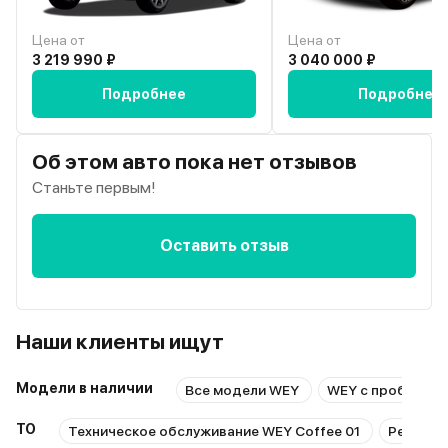
Цена от
Цена от
3 219 990 ₽
3 040 000 ₽
Подробнее
Подробнее
Об этом авто пока нет отзывов
Станьте первым!
Оставить отзыв
Наши клиенты ищут
Модели в наличии
Все модели WEY
WEY с пробегом
ТО
Техническое обслуживание WEY Coffee 01
Ремонт 