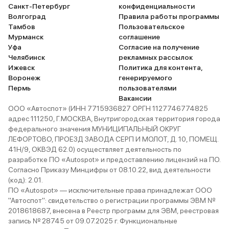
приятно находиться. Справляется
Санкт-Петербург
конфиденциальности
с ролью ежедневного
Волгоград
Правила работы программы
транспорта, плюс приятный
Тамбов
Пользовательское
Мурманск
соглашение
дизайн и экономичность, но с
Уфа
Согласие на получение
некоторыми компромиссами в
Челябинск
рекламных рассылок
виде багажника и шумоватого
Ижевск
Политика для контента,
ДВС при низком заряде.
Воронеж
генерируемого
Пермь
пользователями
Вакансии
ООО «Автоспот» (ИНН 7715936827 ОРГН 1127746774825
адрес 111250, Г.МОСКВА, Внутригородская территория города
федерального значения МУНИЦИПАЛЬНЫЙ ОКРУГ
ЛЕФОРТОВО, ПРОЕЗД ЗАВОДА СЕРП И МОЛОТ, Д. 10, ПОМЕЩ.
41Н/9, ОКВЭД 62.0) осуществляет деятельность по
разработке ПО «Autospot» и предоставлению лицензий на ПО.
Согласно Приказу Минцифры от 08.10.22, вид деятельности
(код): 2.01.
ПО «Autospot» — исключительные права принадлежат ООО
"Автоспот": свидетельство о регистрации программы ЭВМ №
2018618687, внесена в Реестр программ для ЭВМ, реестровая
запись № 28745 от 09.07.2025 г. Функциональные