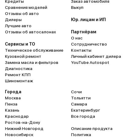
Кредиты
Заказ автомобиля
для кроссовера такого размера.
внутри воз
Сравнения моделей
Выкуп
Однако не все идеально.
почистит о
Отзывы об авто
Дилеры
Юр. лицам и ИП
Багажник, на мой взгляд, маловат.
общем, тут
Лучшие авто
Для крупного супермаркетного
– будущее 
Отзывы об автосалонах
Партнёрам
шопинга или одной большой
О нас
дорожной сумки - это предел. Так
Сервисы и ТО
Сотрудничество
же, когда гибридная батарея
Техническое обслуживание
Контакты
Кузовной ремонт
Личный кабинет дилера
почти разряжена, работа
Замена масла и фильтров
YouTube Autospot
бензинового двигателя
Диагностика
становится ощутимой -
Ремонт КПП
появляется вибрация и немного
Шиномонтаж
больше шума, чем хотелось бы. А
Города
Сочи
некоторые настройки в цифровом
Москва
Тольятти
меню, честно говоря, не сразу
Пенза
Самара
находишь. Но в общем и целом –
Казань
Екатеринбург
конечно же это хороший
Краснодар
Все города
Ростов-на-Дону
автомобиль. Такой.. городской
Нижний Новгород
Описание продукта
кроссовер, красивый, в нем
Новосибирск
Политика