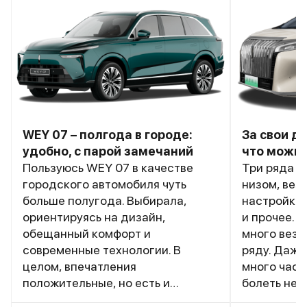
WEY 07 – полгода в городе:
За свои де
удобно, с парой замечаний
что можно
Пользуюсь WEY 07 в качестве
Три ряда к
городского автомобиля чуть
низом, вез
больше полугода. Выбирала,
настройка 
ориентируясь на дизайн,
и прочее. 
обещанный комфорт и
много везд
современные технологии. В
ряду. Даже
целом, впечатления
много часо
положительные, но есть и
болеть не н
моменты, которые хотелось бы
затекают. 