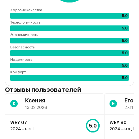
Ходовые качества
5.0
Технологичность
5.0
Экономичность
5.0
Безопасность
5.0
Надежность
5.0
Комфорт
5.0
Отзывы пользователей
Ксения
Егор
К
Е
13.02.2026
27.11.2
WEY 07
WEY 80
5.0
2024 – н.в., I
2024 – н.в., I