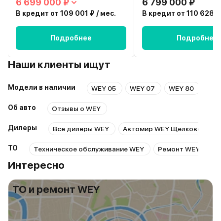
6 699 000 ₽
6 799 000 ₽
В кредит от 109 001 ₽ / мес.
В кредит от 110 628 ₽ 
Подробнее
Подробнее
Наши клиенты ищут
Модели в наличии
WEY 05
WEY 07
WEY 80
WEY
Об авто
Отзывы о WEY
Дилеры
Все дилеры WEY
Автомир WEY Щелковская
ТО
Техническое обслуживание WEY
Ремонт WEY
Р
Интересно
ТО и ремонт WEY