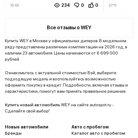
улучшить. Самое приятное в
как в самы
234
0
0
13.02
27.11
ежедневной эксплуатации - это,
то, конечно
безусловно, комфорт. Подвеска
зимой он б
прекрасно справляется с нашими
ведь не кр
Все отзывы о WEY
городскими неровностями, в
вообще бл
салоне при этом очень тихо.
экран, отк
Купить WEY в Москве у официальных дилеров. В модельном
ряду представлены различные комплектации на 2026 год, в
Гибридная установка в режиме
всем и сра
наличии 23 автомобиля. Цены начинаются от 6 699 000
«город» часто работает на
машины куч
рублей.
электротяге, что добавляет
Если говор
ощущения плавности и помогает
можно не п
Ознакомьтесь с актуальной стоимостью Вэй, выберите
экономить на топливе. Салон
машина по
подходящую модель и воспользуйтесь возможностью
нравится своим оформлением -
и подстрах
оформить покупку в кредит. Подробности, включая отзывы и
характеристики, помогут вам принять правильное решение.
все выглядит современно и
сложный ма
стильно. К большому экрану
имеется, п
Купить новый автомобиль
WEY на сайте autospot.ru -
привыкаешь быстро, система с
большой и вме
Сделайте свой выбор!
круговым обзором очень
с чего мы 
выручает при парковке в тесных
перестаем 
Новые автомобили
Авто с пробегом
местах. Места спереди
самоочист
Бренды
Каталог авто с пробегом
достаточно, сзади - стандартно
вечером вк