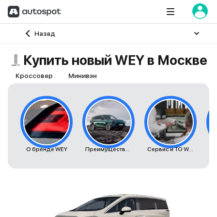
Главная
Назад
Купить новый WEY в Москве
Кроссовер
Минивэн
О бренде WEY
Преимущества автомобилей WEY
Сервис и ТО WEY
К