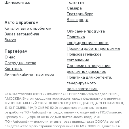
Шиномонтаж
Тольятти
Самара
Екатеринбург
Все города
Авто с пробегом
Каталог авто с пробегом
Описание продукта
Заказ автомобиля
Политика
Выкуп
конфиденциальности
Правила работы программы
Партнёрам
Пользовательское
О нас
соглашение
Сотрудничество
Согласие на получение
Контакты
рекламных рассылок
Личный кабинет партнера
Политика для контента,
генерируемого
пользователями
ООО «Автоспот» (ИНН 7715936827 ОРГН 1127746774825 адрес 111250,
Г.МОСКВА, Внутригородская территория города федерального значения
МУНИЦИПАЛЬНЫЙ ОКРУГ ЛЕФОРТОВО, ПРОЕЗД ЗАВОДА СЕРП И МОЛОТ,
Д. 10, ПОМЕЩ. 41Н/9, ОКВЭД 62.0) осуществляет деятельность по
разработке ПО «Autospot» и предоставлению лицензий на ПО. Согласно
Приказу Минцифры от 08.10.22, вид деятельности (код): 2.01.
ПО «Autospot» — исключительные права принадлежат ООО "Автоспот":
свидетельство о регистрации программы ЭВМ № 2018618687, внесена в