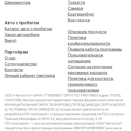
Шиномонтаж
Тольятти
Самара
Екатеринбург
Все города
Авто с пробегом
Каталог авто с пробегом
Описание продукта
Заказ автомобиля
Политика
Выкуп
конфиденциальности
Правила работы программы
Партнёрам
Пользовательское
О нас
соглашение
Сотрудничество
Согласие на получение
Контакты
рекламных рассылок
Личный кабинет партнера
Политика для контента,
генерируемого
пользователями
ООО «Автоспот» (ИНН 7715936827 ОРГН 1127746774825 адрес 111250,
Г.МОСКВА, Внутригородская территория города федерального значения
МУНИЦИПАЛЬНЫЙ ОКРУГ ЛЕФОРТОВО, ПРОЕЗД ЗАВОДА СЕРП И МОЛОТ,
Д. 10, ПОМЕЩ. 41Н/9, ОКВЭД 62.0) осуществляет деятельность по
разработке ПО «Autospot» и предоставлению лицензий на ПО. Согласно
Приказу Минцифры от 08.10.22, вид деятельности (код): 2.01.
ПО «Autospot» — исключительные права принадлежат ООО "Автоспот":
свидетельство о регистрации программы ЭВМ № 2018618687, внесена в