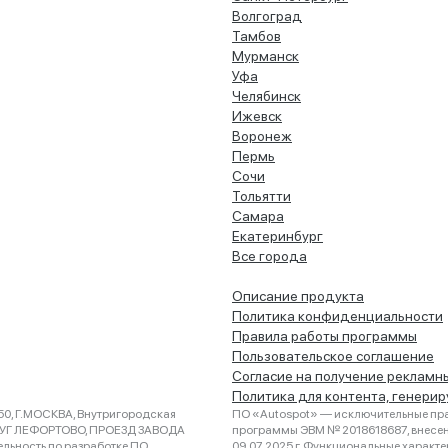
Волгоград
Тамбов
Мурманск
Уфа
Челябинск
Ижевск
Воронеж
Пермь
Сочи
Тольятти
Самара
Екатеринбург
Все города
Описание продукта
Политика конфиденциальности
Правила работы программы
Пользовательское соглашение
Согласие на получение рекламн
Политика для контента, генери
0, Г.МОСКВА, Внутригородская
ПО «Autospot» — исключительные пра
РУГ ЛЕФОРТОВО, ПРОЕЗД ЗАВОДА
программы ЭВМ № 2018618687, внесена
ельность по разработке ПО
09.07.2025 г. Функциональные характ