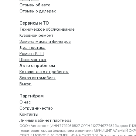
Отзывы об авто
Отзывы о дилерах
Сервисы и ТО
Техническое обслуживание
Кузовной ремонт
Замена масла и фильтров
Диагностика
Ремонт КПП
Шиномонтаж
Авто с пробегом
Каталог авто с пробегом
Заказ автомобиля
Выкуп
Партнёрам
О нас
Сотрудничество
Контакты
Личный кабинет партнера
ООО «Автоспот» (ИНН 7715936827 ОРГН 1127746774825 адрес 11125
территория города федерального значения МУНИЦИПАЛЬНЫЙ ОК
СЕРП И МОЛОТ, Д. 10, ПОМЕЩ. 41Н/9, ОКВЭД 62.0) осуществляет деят