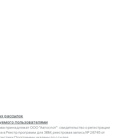
ых рассылок
руемого пользователями
ва принадлежат ООО "Автоспот": свидетельство о регистрации
 в Реестр программ для ЭВМ, реестровая запись № 28745 от
еристики Программы указаны по ссылке: