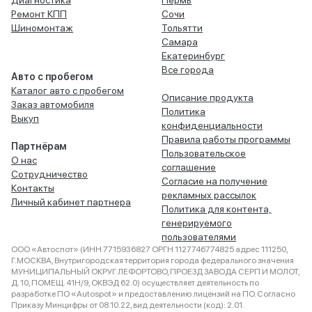
Диагностика
Пермь
Ремонт КПП
Сочи
Шиномонтаж
Тольятти
Самара
Екатеринбург
Все города
Авто с пробегом
Каталог авто с пробегом
Описание продукта
Заказ автомобиля
Политика
Выкуп
конфиденциальности
Правила работы программы
Партнёрам
Пользовательское
О нас
соглашение
Сотрудничество
Согласие на получение
Контакты
рекламных рассылок
Личный кабинет партнера
Политика для контента,
генерируемого
пользователями
ООО «Автоспот» (ИНН 7715936827 ОРГН 1127746774825 адрес 111250,
Г.МОСКВА, Внутригородская территория города федерального значения
МУНИЦИПАЛЬНЫЙ ОКРУГ ЛЕФОРТОВО, ПРОЕЗД ЗАВОДА СЕРП И МОЛОТ,
Д. 10, ПОМЕЩ. 41Н/9, ОКВЭД 62.0) осуществляет деятельность по
разработке ПО «Autospot» и предоставлению лицензий на ПО. Согласно
Приказу Минцифры от 08.10.22, вид деятельности (код): 2.01.