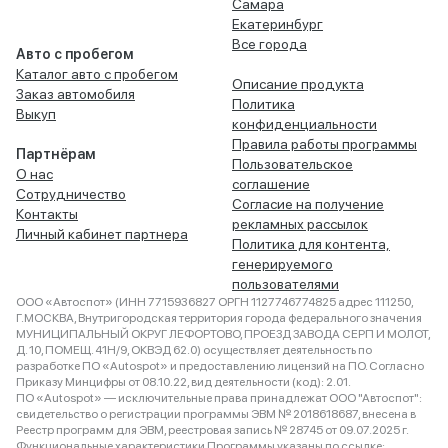
Самара
Екатеринбург
Все города
Авто с пробегом
Каталог авто с пробегом
Описание продукта
Заказ автомобиля
Политика
Выкуп
конфиденциальности
Правила работы программы
Партнёрам
Пользовательское
О нас
соглашение
Сотрудничество
Согласие на получение
Контакты
рекламных рассылок
Личный кабинет партнера
Политика для контента,
генерируемого
пользователями
ООО «Автоспот» (ИНН 7715936827 ОРГН 1127746774825 адрес 111250,
Г.МОСКВА, Внутригородская территория города федерального значения
МУНИЦИПАЛЬНЫЙ ОКРУГ ЛЕФОРТОВО, ПРОЕЗД ЗАВОДА СЕРП И МОЛОТ,
Д. 10, ПОМЕЩ. 41Н/9, ОКВЭД 62.0) осуществляет деятельность по
разработке ПО «Autospot» и предоставлению лицензий на ПО. Согласно
Приказу Минцифры от 08.10.22, вид деятельности (код): 2.01.
ПО «Autospot» — исключительные права принадлежат ООО "Автоспот":
свидетельство о регистрации программы ЭВМ № 2018618687, внесена в
Реестр программ для ЭВМ, реестровая запись № 28745 от 09.07.2025 г.
Функциональные характеристики Программы указаны по ссылке: