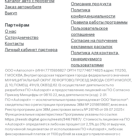
Каталог авто с пробегом
Описание продукта
Заказ автомобиля
Политика
Выкуп
конфиденциальности
Правила работы программы
Партнёрам
Пользовательское
О нас
соглашение
Сотрудничество
Согласие на получение
Контакты
рекламных рассылок
Личный кабинет партнера
Политика для контента,
генерируемого
пользователями
ООО «Автоспот» (ИНН 7715936827 ОРГН 1127746774825 адрес 111250,
Г.МОСКВА, Внутригородская территория города федерального значения
МУНИЦИПАЛЬНЫЙ ОКРУГ ЛЕФОРТОВО, ПРОЕЗД ЗАВОДА СЕРП И МОЛОТ,
Д. 10, ПОМЕЩ. 41Н/9, ОКВЭД 62.0) осуществляет деятельность по
разработке ПО «Autospot» и предоставлению лицензий на ПО. Согласно
Приказу Минцифры от 08.10.22, вид деятельности (код): 2.01.
ПО «Autospot» — исключительные права принадлежат ООО "Автоспот":
свидетельство о регистрации программы ЭВМ № 2018618687, внесена в
Реестр программ для ЭВМ, реестровая запись № 28745 от 09.07.2025 г.
Функциональные характеристики Программы указаны по ссылке:
https://reestr.digital.gov.ru/reestr/3467687/
. Стоимость лицензии на ПО
«Autospot» определяется либо как процент (от 2,5% до 3%) от выручки,
полученной лицензиатом от использования ПО «Autospot», либо как
фиксированный платеж от 1100 рублей за каждого привлеченного с