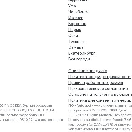
Мурманск
Уфа
Челябинск
Ижевск
Воронеж
Пермь
Сочи
Тольятти
Самара
Екатеринбург
Все города
Описание продукта
Политика конфиденциальности
Правила работы программы
Пользовательское соглашение
Согласие на получение рекламн
Политика для контента, генери
0, Г.МОСКВА, Внутригородская
ПО «Autospot» — исключительные пра
РУГ ЛЕФОРТОВО, ПРОЕЗД ЗАВОДА
программы ЭВМ № 2018618687, внесена
ельность по разработке ПО
09.07.2025 г. Функциональные характ
нцифры от 08.10.22, вид деятельности
https://reestr.digital.gov.ru/reestr/3
как процент (от 2,5% до 3%) от выруч
как фиксированный платеж от 1100 ру