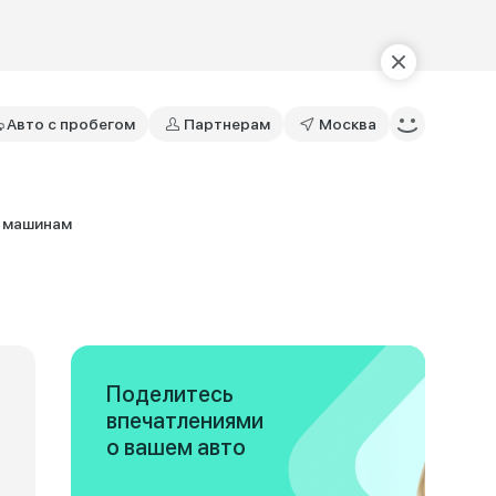
Авто с пробегом
Партнерам
Москва
и машинам
Поделитесь
впечатлениями
о вашем авто