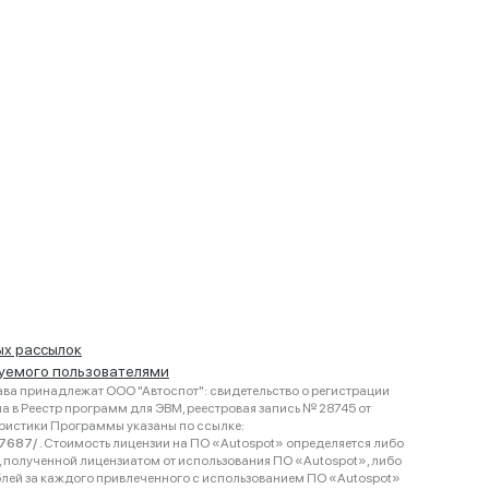
ых рассылок
руемого пользователями
ва принадлежат ООО "Автоспот": свидетельство о регистрации
 в Реестр программ для ЭВМ, реестровая запись № 28745 от
еристики Программы указаны по ссылке:
467687/
. Стоимость лицензии на ПО «Autospot» определяется либо
ки, полученной лицензиатом от использования ПО «Autospot», либо
блей за каждого привлеченного с использованием ПО «Autospot»