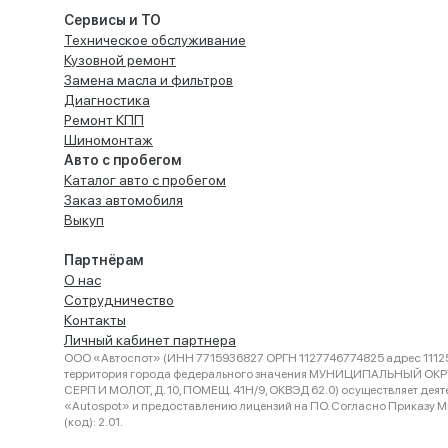
Сервисы и ТО
Техническое обслуживание
Кузовной ремонт
Замена масла и фильтров
Диагностика
Ремонт КПП
Шиномонтаж
Авто с пробегом
Каталог авто с пробегом
Заказ автомобиля
Выкуп
Партнёрам
О нас
Сотрудничество
Контакты
Личный кабинет партнера
ООО «Автоспот» (ИНН 7715936827 ОРГН 1127746774825 адрес 11125
территория города федерального значения МУНИЦИПАЛЬНЫЙ ОК
СЕРП И МОЛОТ, Д. 10, ПОМЕЩ. 41Н/9, ОКВЭД 62.0) осуществляет деят
«Autospot» и предоставлению лицензий на ПО. Согласно Приказу Ми
(код): 2.01.