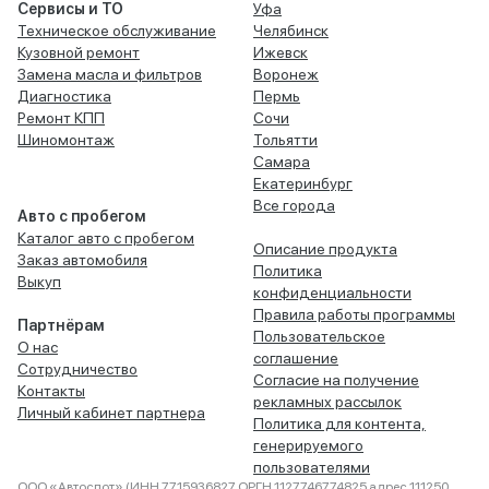
Сервисы и ТО
Уфа
Техническое обслуживание
Челябинск
Кузовной ремонт
Ижевск
Замена масла и фильтров
Воронеж
Диагностика
Пермь
Ремонт КПП
Сочи
Шиномонтаж
Тольятти
Самара
Екатеринбург
Все города
Авто с пробегом
Каталог авто с пробегом
Описание продукта
Заказ автомобиля
Политика
Выкуп
конфиденциальности
Правила работы программы
Партнёрам
Пользовательское
О нас
соглашение
Сотрудничество
Согласие на получение
Контакты
рекламных рассылок
Личный кабинет партнера
Политика для контента,
генерируемого
пользователями
ООО «Автоспот» (ИНН 7715936827 ОРГН 1127746774825 адрес 111250,