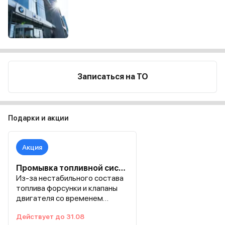
Записаться на ТО
Подарки и акции
Акция
Промывка топливной системы за 5.900 ₽ - с учетом работ и расходных материалов
Из-за нестабильного состава
топлива форсунки и клапаны
двигателя со временем
забиваются отложениями, что
Действует до 31.08
приводит к потере мощности