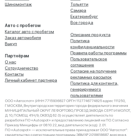
Шиномонтаж
Тольятти
Самара
Екатеринбург
Все города
Авто с пробегом
Каталог авто с пробегом
Описание продукта
Заказ автомобиля
Политика
Выкуп
конфиденциальности
Правила работы программы
Партнёрам
Пользовательское
О нас
соглашение
Сотрудничество
Согласие на получение
Контакты
рекламных рассылок
Личный кабинет партнера
Политика для контента,
генерируемого
пользователями
ООО «Автоспот» (ИНН 7715936827 ОРГН 1127746774825 адрес 111250,
Г.МОСКВА, Внутригородская территория города федерального значения
МУНИЦИПАЛЬНЫЙ ОКРУГ ЛЕФОРТОВО, ПРОЕЗД ЗАВОДА СЕРП И МОЛОТ,
Д. 10, ПОМЕЩ. 41Н/9, ОКВЭД 62.0) осуществляет деятельность по
разработке ПО «Autospot» и предоставлению лицензий на ПО. Согласно
Приказу Минцифры от 08.10.22, вид деятельности (код): 2.01.
ПО «Autospot» — исключительные права принадлежат ООО "Автоспот":
свидетельство о регистрации программы ЭВМ № 2018618687, внесена в