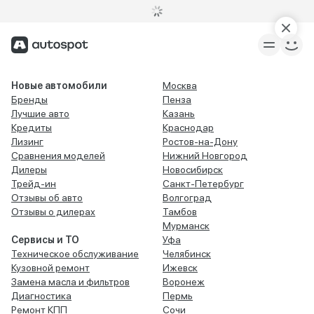
Новые автомобили
Москва
Бренды
Пенза
Лучшие авто
Казань
Кредиты
Краснодар
Лизинг
Ростов-на-Дону
Сравнения моделей
Нижний Новгород
Дилеры
Новосибирск
Трейд-ин
Санкт-Петербург
Отзывы об авто
Волгоград
Отзывы о дилерах
Тамбов
Мурманск
Сервисы и ТО
Уфа
Техническое обслуживание
Челябинск
Кузовной ремонт
Ижевск
Замена масла и фильтров
Воронеж
Диагностика
Пермь
Ремонт КПП
Сочи