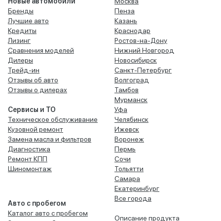
Новые автомобили
Москва
Бренды
Пенза
Лучшие авто
Казань
Кредиты
Краснодар
Лизинг
Ростов-на-Дону
Сравнения моделей
Нижний Новгород
Дилеры
Новосибирск
Трейд-ин
Санкт-Петербург
Отзывы об авто
Волгоград
Отзывы о дилерах
Тамбов
Мурманск
Сервисы и ТО
Уфа
Техническое обслуживание
Челябинск
Кузовной ремонт
Ижевск
Замена масла и фильтров
Воронеж
Диагностика
Пермь
Ремонт КПП
Сочи
Шиномонтаж
Тольятти
Самара
Екатеринбург
Все города
Авто с пробегом
Каталог авто с пробегом
Описание продукта