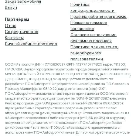
Заказ автомобиля
Политика
Выкуп
конфиденциальности
Правила работы программы
Партнёрам
Пользовательское
О нас
соглашение
Сотрудничество
Согласие на получение
Контакты
рекламных рассылок
Личный кабинет партнера
Политика для контента,
генерируемого
пользователями
ООО «Автоспот» (ИНН 7715936827 ОРГН 1127746774825 адрес 111250,
Г.МОСКВА, Внутригородская территория города федерального значения
МУНИЦИПАЛЬНЫЙ ОКРУГ ЛЕФОРТОВО, ПРОЕЗД ЗАВОДА СЕРП И МОЛОТ,
Д. 10, ПОМЕЩ. 41Н/9, ОКВЭД 62.0) осуществляет деятельность по
разработке ПО «Autospot» и предоставлению лицензий на ПО. Согласно
Приказу Минцифры от 08.10.22, вид деятельности (код): 2.01.
ПО «Autospot» — исключительные права принадлежат ООО "Автоспот":
свидетельство о регистрации программы ЭВМ № 2018618687, внесена в
Реестр программ для ЭВМ, реестровая запись № 28745 от 09.07.2025 г.
Функциональные характеристики Программы указаны по ссылке:
https://reestr.digital.gov.ru/reestr/3467687/
. Стоимость лицензии на ПО
«Autospot» определяется либо как процент (от 2,5% до 3%) от выручки,
полученной лицензиатом от использования ПО «Autospot», либо как
фиксированный платеж от 1100 рублей за каждого привлеченного с
использованием ПО «Autospot» клиента. Для точного расчета стоимости