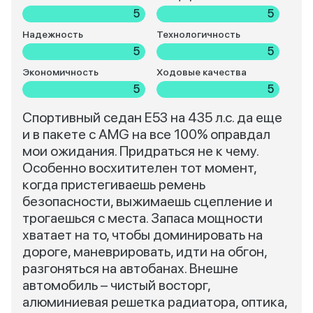
5
5
Надежность
Технологичность
5
5
Экономичность
Ходовые качества
5
5
Спортивный седан Е53 на 435 л.с. да еще
и в пакете с AMG на все 100% оправдал
мои ожидания. Придраться не к чему.
Особенно восхитителен тот момент,
когда пристегиваешь ремень
безопасности, выжимаешь сцепление и
трогаешься с места. Запаса мощности
хватает на то, чтобы доминировать на
дороге, маневрировать, идти на обгон,
разгоняться на автобанах. Внешне
автомобиль – чистый восторг,
алюминиевая решетка радиатора, оптика,