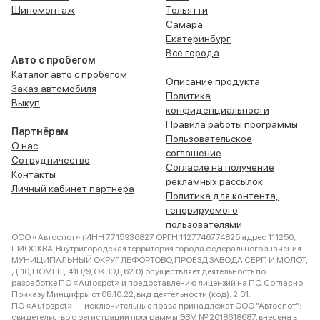
Шиномонтаж
Тольятти
Самара
Екатеринбург
Все города
Авто с пробегом
Каталог авто с пробегом
Описание продукта
Заказ автомобиля
Политика
Выкуп
конфиденциальности
Правила работы программы
Партнёрам
Пользовательское
О нас
соглашение
Сотрудничество
Согласие на получение
Контакты
рекламных рассылок
Личный кабинет партнера
Политика для контента,
генерируемого
пользователями
ООО «Автоспот» (ИНН 7715936827 ОРГН 1127746774825 адрес 111250,
Г.МОСКВА, Внутригородская территория города федерального значения
МУНИЦИПАЛЬНЫЙ ОКРУГ ЛЕФОРТОВО, ПРОЕЗД ЗАВОДА СЕРП И МОЛОТ,
Д. 10, ПОМЕЩ. 41Н/9, ОКВЭД 62.0) осуществляет деятельность по
разработке ПО «Autospot» и предоставлению лицензий на ПО. Согласно
Приказу Минцифры от 08.10.22, вид деятельности (код): 2.01.
ПО «Autospot» — исключительные права принадлежат ООО "Автоспот":
свидетельство о регистрации программы ЭВМ № 2018618687, внесена в