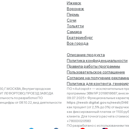
Ижевск
Воронеж
Пермь
Сочи
Тольятти
Самара
Екатеринбург
Все города
Описание продукта
Политика конфиденциальности
Правила работы программы
Пользовательское соглашение
Согласие на получение рекламн
Политика для контента, генери
0, Г.МОСКВА, Внутригородская
ПО «Autospot» — исключительные пра
РУГ ЛЕФОРТОВО, ПРОЕЗД ЗАВОДА
программы ЭВМ № 2018618687, внесена
ельность по разработке ПО
09.07.2025 г. Функциональные характ
нцифры от 08.10.22, вид деятельности
https://reestr.digital.gov.ru/reestr/3
как процент (от 2,5% до 3%) от выруч
как фиксированный платеж от 1100 ру
клиента. Для точного расчета стоимо
+78003020583
ПО разработано с использованием техно