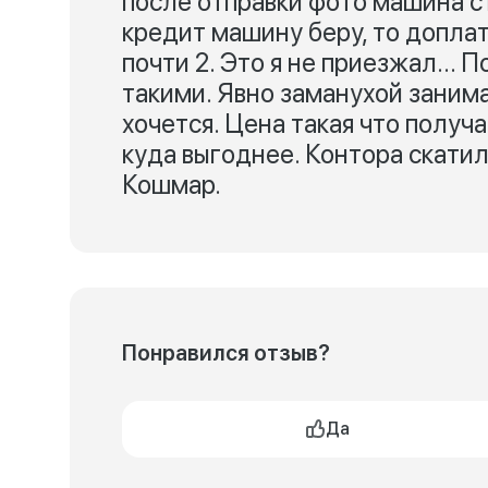
после отправки фото машина ст
кредит машину беру, то доплат
почти 2. Это я не приезжал... 
такими. Явно заманухой заним
хочется. Цена такая что получ
куда выгоднее. Контора скатил
Кошмар.
Понравился отзыв?
Да