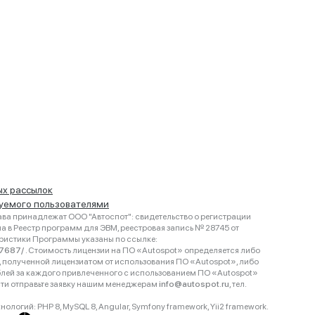
ых рассылок
руемого пользователями
ва принадлежат ООО "Автоспот": свидетельство о регистрации
 в Реестр программ для ЭВМ, реестровая запись № 28745 от
еристики Программы указаны по ссылке:
467687/
. Стоимость лицензии на ПО «Autospot» определяется либо
ки, полученной лицензиатом от использования ПО «Autospot», либо
блей за каждого привлеченного с использованием ПО «Autospot»
сти отправьте заявку нашим менеджерам
info@autospot.ru
, тел.
логий: PHP 8, MySQL 8, Angular, Symfony framework, Yii2 framework.