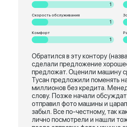
1
Скорость обслуживания
З
1
Комфорт
Р
1
Обратился в эту контору (назв
сделали предложение хорошее.
предложат. Оценили машину сра
Тусан предложили поменять на
миллионов без кредита. Менед
слову. Позже начали обсуждат
отправил фото машины и царапи
забыл. Все по-честному, так ка
лично посмотрели и нашли тож