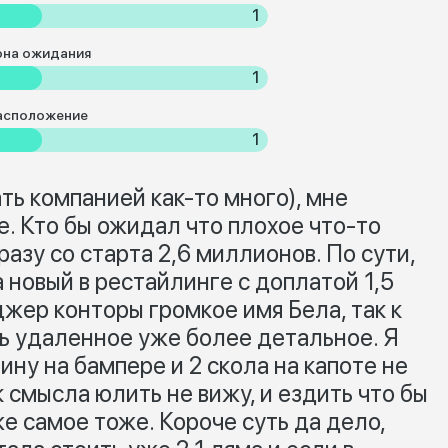
1
она ожидания
1
асположение
1
ать компанией как-то много), мне
 Кто бы ожидал что плохое что-то
зу со старта 2,6 миллионов. По сути,
 новый в рестайлинге с доплатой 1,5
жер конторы громкое имя Бела, так к
ь удаленное уже более детальное. Я
ну на бампере и 2 скола на капоте не
к смысла юлить не вижу, и ездить что бы
е самое тоже. Короче суть да дело,