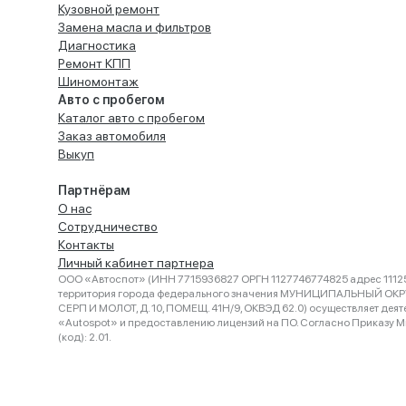
Кузовной ремонт
Замена масла и фильтров
Диагностика
Ремонт КПП
Шиномонтаж
Авто с пробегом
Каталог авто с пробегом
Заказ автомобиля
Выкуп
Партнёрам
О нас
Сотрудничество
Контакты
Личный кабинет партнера
ООО «Автоспот» (ИНН 7715936827 ОРГН 1127746774825 адрес 11125
территория города федерального значения МУНИЦИПАЛЬНЫЙ ОК
СЕРП И МОЛОТ, Д. 10, ПОМЕЩ. 41Н/9, ОКВЭД 62.0) осуществляет деят
«Autospot» и предоставлению лицензий на ПО. Согласно Приказу Ми
(код): 2.01.