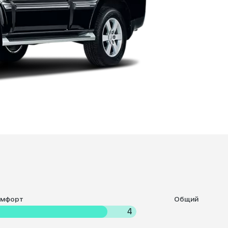
омфорт
Общий
4