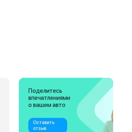
Поделитесь
впечатлениями
о вашем авто
Оставить
отзыв