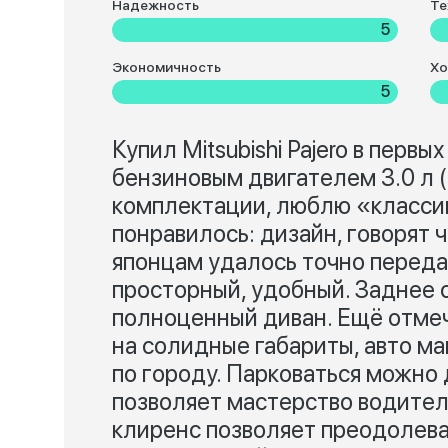
Надежность
Те
5
Экономичность
Хо
5
Купил Mitsubishi Pajero в первы
бензиновым двигателем 3.0 л (
комплектации, люблю «классик
понравилось: дизайн, говорят 
японцам удалось точно переда
просторный, удобный. Заднее 
полноценный диван. Ещё отме
на солидные габариты, авто ма
по городу. Парковаться можно 
позволяет мастерство водител
клиренс позволяет преодолев