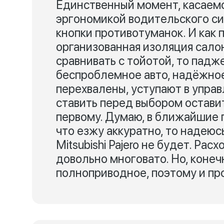
Единственный момент, касаемо
эргономикой водительского си
кнопки противотуманок. И как 
организованная изоляция салон
сравнивать с тойотой, то пад
беспроблемное авто, надёжное
перехвалены, уступают в упра
ставить перед выбором оставит
первому. Думаю, в ближайшие г
что езжу аккуратно, то надеюс
Mitsubishi Pajero не будет. Расх
довольно многовато. Но, конечн
полноприводное, поэтому и пр