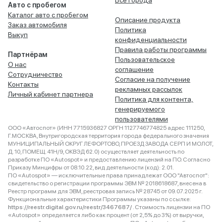
Все города
Авто с пробегом
Каталог авто с пробегом
Описание продукта
Заказ автомобиля
Политика
Выкуп
конфиденциальности
Правила работы программы
Партнёрам
Пользовательское
О нас
соглашение
Сотрудничество
Согласие на получение
Контакты
рекламных рассылок
Личный кабинет партнера
Политика для контента,
генерируемого
пользователями
ООО «Автоспот» (ИНН 7715936827 ОРГН 1127746774825 адрес 111250,
Г.МОСКВА, Внутригородская территория города федерального значения
МУНИЦИПАЛЬНЫЙ ОКРУГ ЛЕФОРТОВО, ПРОЕЗД ЗАВОДА СЕРП И МОЛОТ,
Д. 10, ПОМЕЩ. 41Н/9, ОКВЭД 62.0) осуществляет деятельность по
разработке ПО «Autospot» и предоставлению лицензий на ПО. Согласно
Приказу Минцифры от 08.10.22, вид деятельности (код): 2.01.
ПО «Autospot» — исключительные права принадлежат ООО "Автоспот":
свидетельство о регистрации программы ЭВМ № 2018618687, внесена в
Реестр программ для ЭВМ, реестровая запись № 28745 от 09.07.2025 г.
Функциональные характеристики Программы указаны по ссылке:
https://reestr.digital.gov.ru/reestr/3467687/
. Стоимость лицензии на ПО
«Autospot» определяется либо как процент (от 2,5% до 3%) от выручки,