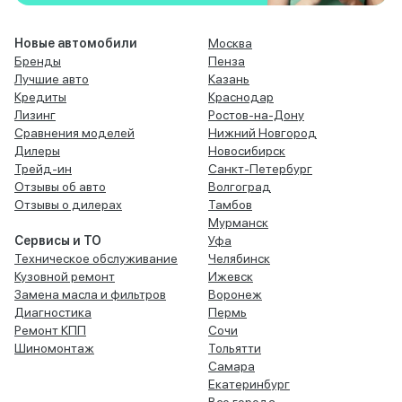
Новые автомобили
Москва
Бренды
Пенза
Лучшие авто
Казань
Кредиты
Краснодар
Лизинг
Ростов-на-Дону
Сравнения моделей
Нижний Новгород
Дилеры
Новосибирск
Трейд-ин
Санкт-Петербург
Отзывы об авто
Волгоград
Отзывы о дилерах
Тамбов
Мурманск
Сервисы и ТО
Уфа
Техническое обслуживание
Челябинск
Кузовной ремонт
Ижевск
Замена масла и фильтров
Воронеж
Диагностика
Пермь
Ремонт КПП
Сочи
Шиномонтаж
Тольятти
Самара
Екатеринбург