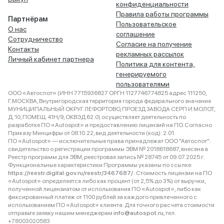
конфиденциальности
Правила работы программы
Партнёрам
Пользовательское
О нас
соглашение
Сотрудничество
Согласие на получение
Контакты
рекламных рассылок
Личный кабинет партнера
Политика для контента,
генерируемого
пользователями
ООО «Автоспот» (ИНН 7715936827 ОРГН 1127746774825 адрес 111250,
Г.МОСКВА, Внутригородская территория города федерального значения
МУНИЦИПАЛЬНЫЙ ОКРУГ ЛЕФОРТОВО, ПРОЕЗД ЗАВОДА СЕРП И МОЛОТ,
Д. 10, ПОМЕЩ. 41Н/9, ОКВЭД 62.0) осуществляет деятельность по
разработке ПО «Autospot» и предоставлению лицензий на ПО. Согласно
Приказу Минцифры от 08.10.22, вид деятельности (код): 2.01.
ПО «Autospot» — исключительные права принадлежат ООО "Автоспот":
свидетельство о регистрации программы ЭВМ № 2018618687, внесена в
Реестр программ для ЭВМ, реестровая запись № 28745 от 09.07.2025 г.
Функциональные характеристики Программы указаны по ссылке:
https://reestr.digital.gov.ru/reestr/3467687/
. Стоимость лицензии на ПО
«Autospot» определяется либо как процент (от 2,5% до 3%) от выручки,
полученной лицензиатом от использования ПО «Autospot», либо как
фиксированный платеж от 1100 рублей за каждого привлеченного с
использованием ПО «Autospot» клиента. Для точного расчета стоимости
отправьте заявку нашим менеджерам
info@autospot.ru
, тел.
+78003020583