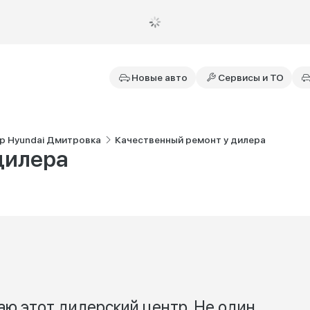
Новые авто
Сервисы и ТО
р Hyundai Дмитровка
Качественный ремонт у дилера
дилера
аю этот дилерский центр. Не один