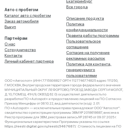
Екатеринбург
Все города
Авто с пробегом
Каталог авто с пробегом
Описание продукта
Заказ автомобиля
Политика
Выкуп
конфиденциальности
Правила работы программы
Партнёрам
Пользовательское
О нас
соглашение
Сотрудничество
Согласие на получение
Контакты
рекламных рассылок
Личный кабинет партнера
Политика для контента,
генерируемого
пользователями
ООО «Автоспот» (ИНН 7715936827 ОРГН 1127746774825 адрес 111250,
Г.МОСКВА, Внутригородская территория города федерального значения
МУНИЦИПАЛЬНЫЙ ОКРУГ ЛЕФОРТОВО, ПРОЕЗД ЗАВОДА СЕРП И МОЛОТ,
Д. 10, ПОМЕЩ. 41Н/9, ОКВЭД 62.0) осуществляет деятельность по
разработке ПО «Autospot» и предоставлению лицензий на ПО. Согласно
Приказу Минцифры от 08.10.22, вид деятельности (код): 2.01.
ПО «Autospot» — исключительные права принадлежат ООО "Автоспот":
свидетельство о регистрации программы ЭВМ № 2018618687, внесена в
Реестр программ для ЭВМ, реестровая запись № 28745 от 09.07.2025 г.
Функциональные характеристики Программы указаны по ссылке:
https://reestr.digital.gov.ru/reestr/3467687/
. Стоимость лицензии на ПО