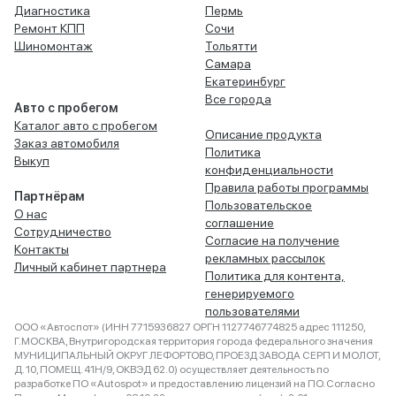
Диагностика
Пермь
Ремонт КПП
Сочи
Шиномонтаж
Тольятти
Самара
Екатеринбург
Все города
Авто с пробегом
Каталог авто с пробегом
Описание продукта
Заказ автомобиля
Политика
Выкуп
конфиденциальности
Правила работы программы
Партнёрам
Пользовательское
О нас
соглашение
Сотрудничество
Согласие на получение
Контакты
рекламных рассылок
Личный кабинет партнера
Политика для контента,
генерируемого
пользователями
ООО «Автоспот» (ИНН 7715936827 ОРГН 1127746774825 адрес 111250,
Г.МОСКВА, Внутригородская территория города федерального значения
МУНИЦИПАЛЬНЫЙ ОКРУГ ЛЕФОРТОВО, ПРОЕЗД ЗАВОДА СЕРП И МОЛОТ,
Д. 10, ПОМЕЩ. 41Н/9, ОКВЭД 62.0) осуществляет деятельность по
разработке ПО «Autospot» и предоставлению лицензий на ПО. Согласно