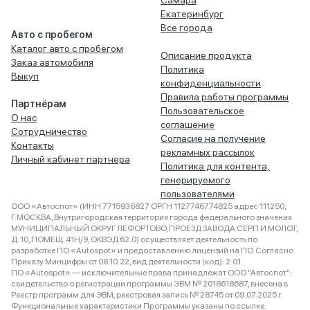
Самара
Екатеринбург
Все города
Авто с пробегом
Каталог авто с пробегом
Описание продукта
Заказ автомобиля
Политика
Выкуп
конфиденциальности
Правила работы программы
Партнёрам
Пользовательское
О нас
соглашение
Сотрудничество
Согласие на получение
Контакты
рекламных рассылок
Личный кабинет партнера
Политика для контента,
генерируемого
пользователями
ООО «Автоспот» (ИНН 7715936827 ОРГН 1127746774825 адрес 111250,
Г.МОСКВА, Внутригородская территория города федерального значения
МУНИЦИПАЛЬНЫЙ ОКРУГ ЛЕФОРТОВО, ПРОЕЗД ЗАВОДА СЕРП И МОЛОТ,
Д. 10, ПОМЕЩ. 41Н/9, ОКВЭД 62.0) осуществляет деятельность по
разработке ПО «Autospot» и предоставлению лицензий на ПО. Согласно
Приказу Минцифры от 08.10.22, вид деятельности (код): 2.01.
ПО «Autospot» — исключительные права принадлежат ООО "Автоспот":
свидетельство о регистрации программы ЭВМ № 2018618687, внесена в
Реестр программ для ЭВМ, реестровая запись № 28745 от 09.07.2025 г.
Функциональные характеристики Программы указаны по ссылке: