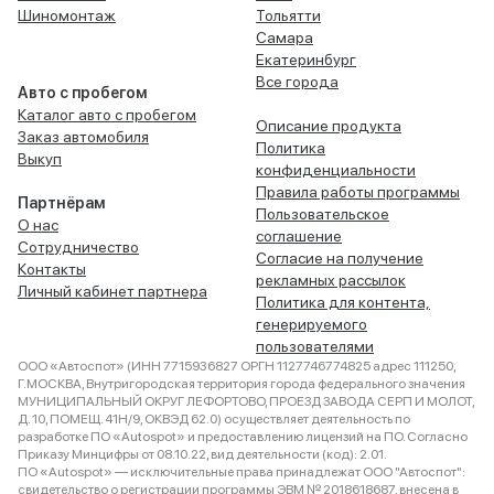
Шиномонтаж
Тольятти
Самара
Екатеринбург
Все города
Авто с пробегом
Каталог авто с пробегом
Описание продукта
Заказ автомобиля
Политика
Выкуп
конфиденциальности
Правила работы программы
Партнёрам
Пользовательское
О нас
соглашение
Сотрудничество
Согласие на получение
Контакты
рекламных рассылок
Личный кабинет партнера
Политика для контента,
генерируемого
пользователями
ООО «Автоспот» (ИНН 7715936827 ОРГН 1127746774825 адрес 111250,
Г.МОСКВА, Внутригородская территория города федерального значения
МУНИЦИПАЛЬНЫЙ ОКРУГ ЛЕФОРТОВО, ПРОЕЗД ЗАВОДА СЕРП И МОЛОТ,
Д. 10, ПОМЕЩ. 41Н/9, ОКВЭД 62.0) осуществляет деятельность по
разработке ПО «Autospot» и предоставлению лицензий на ПО. Согласно
Приказу Минцифры от 08.10.22, вид деятельности (код): 2.01.
ПО «Autospot» — исключительные права принадлежат ООО "Автоспот":
свидетельство о регистрации программы ЭВМ № 2018618687, внесена в