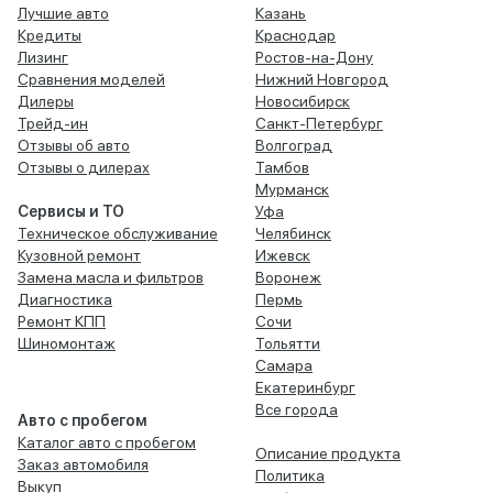
Лучшие авто
Казань
Кредиты
Краснодар
Лизинг
Ростов-на-Дону
Сравнения моделей
Нижний Новгород
Дилеры
Новосибирск
Трейд-ин
Санкт-Петербург
Отзывы об авто
Волгоград
Отзывы о дилерах
Тамбов
Мурманск
Сервисы и ТО
Уфа
Техническое обслуживание
Челябинск
Кузовной ремонт
Ижевск
Замена масла и фильтров
Воронеж
Диагностика
Пермь
Ремонт КПП
Сочи
Шиномонтаж
Тольятти
Самара
Екатеринбург
Все города
Авто с пробегом
Каталог авто с пробегом
Описание продукта
Заказ автомобиля
Политика
Выкуп