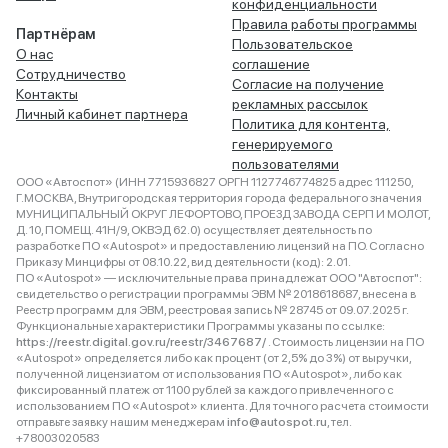
конфиденциальности
Правила работы программы
Партнёрам
Пользовательское
О нас
соглашение
Сотрудничество
Согласие на получение
Контакты
рекламных рассылок
Личный кабинет партнера
Политика для контента,
генерируемого
пользователями
ООО «Автоспот» (ИНН 7715936827 ОРГН 1127746774825 адрес 111250,
Г.МОСКВА, Внутригородская территория города федерального значения
МУНИЦИПАЛЬНЫЙ ОКРУГ ЛЕФОРТОВО, ПРОЕЗД ЗАВОДА СЕРП И МОЛОТ,
Д. 10, ПОМЕЩ. 41Н/9, ОКВЭД 62.0) осуществляет деятельность по
разработке ПО «Autospot» и предоставлению лицензий на ПО. Согласно
Приказу Минцифры от 08.10.22, вид деятельности (код): 2.01.
ПО «Autospot» — исключительные права принадлежат ООО "Автоспот":
свидетельство о регистрации программы ЭВМ № 2018618687, внесена в
Реестр программ для ЭВМ, реестровая запись № 28745 от 09.07.2025 г.
Функциональные характеристики Программы указаны по ссылке:
https://reestr.digital.gov.ru/reestr/3467687/
. Стоимость лицензии на ПО
«Autospot» определяется либо как процент (от 2,5% до 3%) от выручки,
полученной лицензиатом от использования ПО «Autospot», либо как
фиксированный платеж от 1100 рублей за каждого привлеченного с
использованием ПО «Autospot» клиента. Для точного расчета стоимости
отправьте заявку нашим менеджерам
info@autospot.ru
, тел.
+78003020583