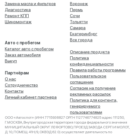
Замена масла и фильтров
Воронеж
Диагностика
Пермь
Ремонт КПП
Сочи
Шиномонтаж
Тольятти
Самара
Екатеринбург
Все города
Авто с пробегом
Каталог авто с пробегом
Описание продукта
Заказ автомобиля
Политика
Выкуп
конфиденциальности
Правила работы программы
Партнёрам
Пользовательское
О нас
соглашение
Сотрудничество
Согласие на получение
Контакты
рекламных рассылок
Личный кабинет партнера
Политика для контента,
генерируемого
пользователями
ООО «Автоспот» (ИНН 7715936827 ОРГН 1127746774825 адрес 111250,
Г.МОСКВА, Внутригородская территория города федерального значения
МУНИЦИПАЛЬНЫЙ ОКРУГ ЛЕФОРТОВО, ПРОЕЗД ЗАВОДА СЕРП И МОЛОТ,
Д. 10, ПОМЕЩ. 41Н/9, ОКВЭД 62.0) осуществляет деятельность по