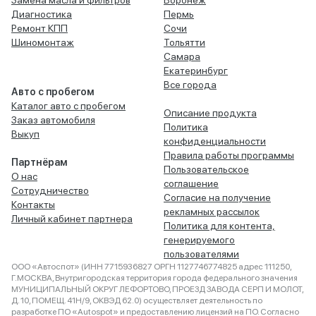
Замена масла и фильтров
Воронеж
Диагностика
Пермь
Ремонт КПП
Сочи
Шиномонтаж
Тольятти
Самара
Екатеринбург
Все города
Авто с пробегом
Каталог авто с пробегом
Описание продукта
Заказ автомобиля
Политика
Выкуп
конфиденциальности
Правила работы программы
Партнёрам
Пользовательское
О нас
соглашение
Сотрудничество
Согласие на получение
Контакты
рекламных рассылок
Личный кабинет партнера
Политика для контента,
генерируемого
пользователями
ООО «Автоспот» (ИНН 7715936827 ОРГН 1127746774825 адрес 111250,
Г.МОСКВА, Внутригородская территория города федерального значения
МУНИЦИПАЛЬНЫЙ ОКРУГ ЛЕФОРТОВО, ПРОЕЗД ЗАВОДА СЕРП И МОЛОТ,
Д. 10, ПОМЕЩ. 41Н/9, ОКВЭД 62.0) осуществляет деятельность по
разработке ПО «Autospot» и предоставлению лицензий на ПО. Согласно