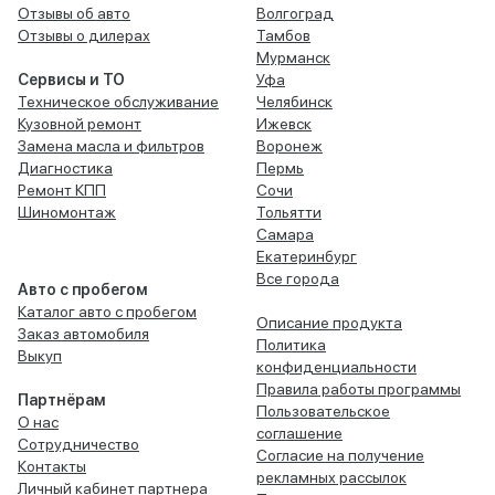
Отзывы об авто
Волгоград
Отзывы о дилерах
Тамбов
Мурманск
Сервисы и ТО
Уфа
Техническое обслуживание
Челябинск
Кузовной ремонт
Ижевск
Замена масла и фильтров
Воронеж
Диагностика
Пермь
Ремонт КПП
Сочи
Шиномонтаж
Тольятти
Самара
Екатеринбург
Все города
Авто с пробегом
Каталог авто с пробегом
Описание продукта
Заказ автомобиля
Политика
Выкуп
конфиденциальности
Правила работы программы
Партнёрам
Пользовательское
О нас
соглашение
Сотрудничество
Согласие на получение
Контакты
рекламных рассылок
Личный кабинет партнера