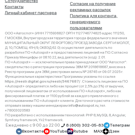
Сотрудничество
Согласие на получение
Контакты
рекламных рассылок
Личный кабинет партнера
Политика для контента,
генерируемого
пользователями
ООО «Автоспот» (ИНН 7715936827 ОРГН 1127746774825 адрес 111250,
Г.МОСКВА, Внутригородская территория города федерального значения
МУНИЦИПАЛЬНЫЙ ОКРУГ ЛЕФОРТОВО, ПРОЕЗД ЗАВОДА СЕРП И МОЛОТ,
Д. 10, ПОМЕЩ. 41Н/9, ОКВЭД 62.0) осуществляет деятельность по
разработке ПО «Autospot» и предоставлению лицензий на ПО. Согласно
Приказу Минцифры от 08.10.22, вид деятельности (код): 2.01.
ПО «Autospot» — исключительные права принадлежат ООО "Автоспот":
свидетельство о регистрации программы ЭВМ № 2018618687, внесена в
Реестр программ для ЭВМ, реестровая запись № 28745 от 09.07.2025 г.
Функциональные характеристики Программы указаны по ссылке:
https://reestr.digital.gov.ru/reestr/3467687/
. Стоимость лицензии на ПО
«Autospot» определяется либо как процент (от 2,5% до 3%) от выручки,
полученной лицензиатом от использования ПО «Autospot», либо как
фиксированный платеж от 1100 рублей за каждого привлеченного с
использованием ПО «Autospot» клиента. Для точного расчета стоимости
отправьте заявку нашим менеджерам
info@autospot.ru
, тел.
+78003020583
ПО разработано с использованием технологий: PHP 8, MySQL 8, Angular,
Symfony framework, Yii2 framework.
Ежедневно с 9:00 до 22:00
8 (800) 302-05-83
Телеграм
Вконтакте
YouTube
Rutube
MAX
Дзен