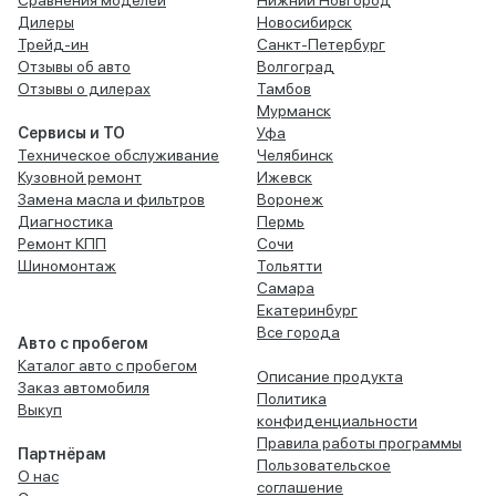
Сравнения моделей
Нижний Новгород
Дилеры
Новосибирск
Трейд-ин
Санкт-Петербург
Отзывы об авто
Волгоград
Отзывы о дилерах
Тамбов
Мурманск
Сервисы и ТО
Уфа
Техническое обслуживание
Челябинск
Кузовной ремонт
Ижевск
Замена масла и фильтров
Воронеж
Диагностика
Пермь
Ремонт КПП
Сочи
Шиномонтаж
Тольятти
Самара
Екатеринбург
Все города
Авто с пробегом
Каталог авто с пробегом
Описание продукта
Заказ автомобиля
Политика
Выкуп
конфиденциальности
Правила работы программы
Партнёрам
Пользовательское
О нас
соглашение