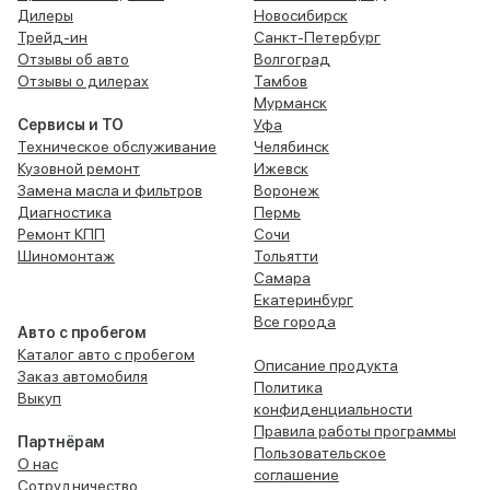
Дилеры
Новосибирск
Трейд-ин
Санкт-Петербург
Отзывы об авто
Волгоград
Отзывы о дилерах
Тамбов
Мурманск
Сервисы и ТО
Уфа
Техническое обслуживание
Челябинск
Кузовной ремонт
Ижевск
Замена масла и фильтров
Воронеж
Диагностика
Пермь
Ремонт КПП
Сочи
Шиномонтаж
Тольятти
Самара
Екатеринбург
Все города
Авто с пробегом
Каталог авто с пробегом
Описание продукта
Заказ автомобиля
Политика
Выкуп
конфиденциальности
Правила работы программы
Партнёрам
Пользовательское
О нас
соглашение
Сотрудничество