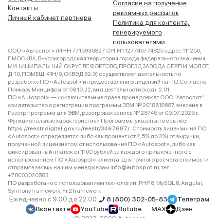
Согласие на получение
Контакты
рекламных рассылок
Личный кабинет партнера
Политика для контента,
генерируемого
пользователями
ООО «Автоспот» (ИНН 7715936827 ОРГН 1127746774825 адрес 111250,
Г.МОСКВА, Внутригородская территория города федерального значения
МУНИЦИПАЛЬНЫЙ ОКРУГ ЛЕФОРТОВО, ПРОЕЗД ЗАВОДА СЕРП И МОЛОТ,
Д. 10, ПОМЕЩ. 41Н/9, ОКВЭД 62.0) осуществляет деятельность по
разработке ПО «Autospot» и предоставлению лицензий на ПО. Согласно
Приказу Минцифры от 08.10.22, вид деятельности (код): 2.01.
ПО «Autospot» — исключительные права принадлежат ООО "Автоспот":
свидетельство о регистрации программы ЭВМ № 2018618687, внесена в
Реестр программ для ЭВМ, реестровая запись № 28745 от 09.07.2025 г.
Функциональные характеристики Программы указаны по ссылке:
https://reestr.digital.gov.ru/reestr/3467687/
. Стоимость лицензии на ПО
«Autospot» определяется либо как процент (от 2,5% до 3%) от выручки,
полученной лицензиатом от использования ПО «Autospot», либо как
фиксированный платеж от 1100 рублей за каждого привлеченного с
использованием ПО «Autospot» клиента. Для точного расчета стоимости
отправьте заявку нашим менеджерам
info@autospot.ru
, тел.
+78003020583
ПО разработано с использованием технологий: PHP 8, MySQL 8, Angular,
Symfony framework, Yii2 framework.
Ежедневно с 9:00 до 22:00
8 (800) 302-05-83
Телеграм
Вконтакте
YouTube
Rutube
MAX
Дзен