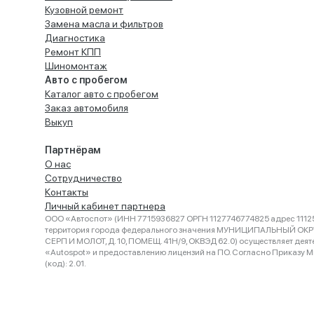
Кузовной ремонт
Замена масла и фильтров
Диагностика
Ремонт КПП
Шиномонтаж
Авто с пробегом
Каталог авто с пробегом
Заказ автомобиля
Выкуп
Партнёрам
О нас
Сотрудничество
Контакты
Личный кабинет партнера
ООО «Автоспот» (ИНН 7715936827 ОРГН 1127746774825 адрес 11125
территория города федерального значения МУНИЦИПАЛЬНЫЙ ОК
СЕРП И МОЛОТ, Д. 10, ПОМЕЩ. 41Н/9, ОКВЭД 62.0) осуществляет деят
«Autospot» и предоставлению лицензий на ПО. Согласно Приказу Ми
(код): 2.01.