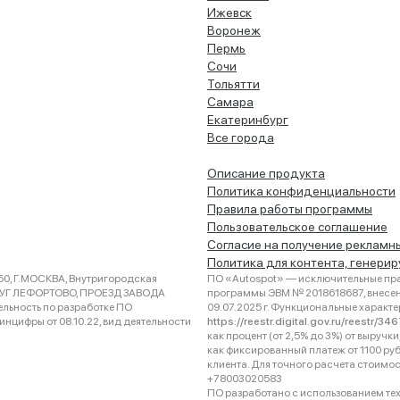
Ижевск
Воронеж
Пермь
Сочи
Тольятти
Самара
Екатеринбург
Все города
Описание продукта
Политика конфиденциальности
Правила работы программы
Пользовательское соглашение
Согласие на получение рекламн
Политика для контента, генери
0, Г.МОСКВА, Внутригородская
ПО «Autospot» — исключительные пра
РУГ ЛЕФОРТОВО, ПРОЕЗД ЗАВОДА
программы ЭВМ № 2018618687, внесена
ельность по разработке ПО
09.07.2025 г. Функциональные характ
нцифры от 08.10.22, вид деятельности
https://reestr.digital.gov.ru/reestr/3
как процент (от 2,5% до 3%) от выруч
как фиксированный платеж от 1100 ру
клиента. Для точного расчета стоимо
+78003020583
ПО разработано с использованием техно