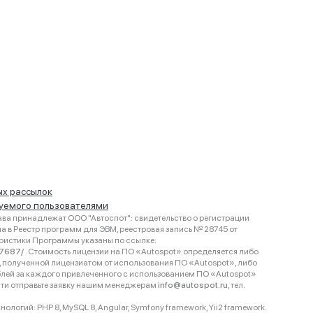
ых рассылок
руемого пользователями
ва принадлежат ООО "Автоспот": свидетельство о регистрации
 в Реестр программ для ЭВМ, реестровая запись № 28745 от
еристики Программы указаны по ссылке:
467687/
. Стоимость лицензии на ПО «Autospot» определяется либо
ки, полученной лицензиатом от использования ПО «Autospot», либо
блей за каждого привлеченного с использованием ПО «Autospot»
сти отправьте заявку нашим менеджерам
info@autospot.ru
, тел.
логий: PHP 8, MySQL 8, Angular, Symfony framework, Yii2 framework.