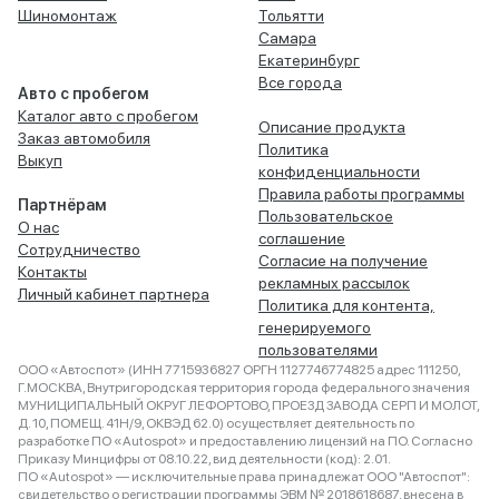
Шиномонтаж
Тольятти
Самара
Екатеринбург
Все города
Авто с пробегом
Каталог авто с пробегом
Описание продукта
Заказ автомобиля
Политика
Выкуп
конфиденциальности
Правила работы программы
Партнёрам
Пользовательское
О нас
соглашение
Сотрудничество
Согласие на получение
Контакты
рекламных рассылок
Личный кабинет партнера
Политика для контента,
генерируемого
пользователями
ООО «Автоспот» (ИНН 7715936827 ОРГН 1127746774825 адрес 111250,
Г.МОСКВА, Внутригородская территория города федерального значения
МУНИЦИПАЛЬНЫЙ ОКРУГ ЛЕФОРТОВО, ПРОЕЗД ЗАВОДА СЕРП И МОЛОТ,
Д. 10, ПОМЕЩ. 41Н/9, ОКВЭД 62.0) осуществляет деятельность по
разработке ПО «Autospot» и предоставлению лицензий на ПО. Согласно
Приказу Минцифры от 08.10.22, вид деятельности (код): 2.01.
ПО «Autospot» — исключительные права принадлежат ООО "Автоспот":
свидетельство о регистрации программы ЭВМ № 2018618687, внесена в