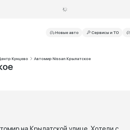
Новые авто
Сервисы и ТО
Центр Кунцево
Автомир Nissan Крылатское
кое
томир на Крылатской улице. Хотели с