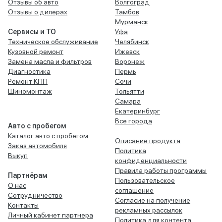
Отзывы об авто
Волгоград
Отзывы о дилерах
Тамбов
Мурманск
Сервисы и ТО
Уфа
Техническое обслуживание
Челябинск
Кузовной ремонт
Ижевск
Замена масла и фильтров
Воронеж
Диагностика
Пермь
Ремонт КПП
Сочи
Шиномонтаж
Тольятти
Самара
Екатеринбург
Все города
Авто с пробегом
Каталог авто с пробегом
Описание продукта
Заказ автомобиля
Политика
Выкуп
конфиденциальности
Правила работы программы
Партнёрам
Пользовательское
О нас
соглашение
Сотрудничество
Согласие на получение
Контакты
рекламных рассылок
Личный кабинет партнера
Политика для контента,