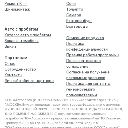
Ремонт КПП
Сочи
Шиномонтаж
Тольятти
Самара
Екатеринбург
Все города
Авто с пробегом
Каталог авто с пробегом
Описание продукта
Заказ автомобиля
Политика
Выкуп
конфиденциальности
Правила работы программы
Партнёрам
Пользовательское
О нас
соглашение
Сотрудничество
Согласие на получение
Контакты
рекламных рассылок
Личный кабинет партнера
Политика для контента,
генерируемого
пользователями
ООО «Автоспот» (ИНН 7715936827 ОРГН 1127746774825 адрес 111250,
Г.МОСКВА, Внутригородская территория города федерального значения
МУНИЦИПАЛЬНЫЙ ОКРУГ ЛЕФОРТОВО, ПРОЕЗД ЗАВОДА СЕРП И МОЛОТ,
Д. 10, ПОМЕЩ. 41Н/9, ОКВЭД 62.0) осуществляет деятельность по
разработке ПО «Autospot» и предоставлению лицензий на ПО. Согласно
Приказу Минцифры от 08.10.22, вид деятельности (код): 2.01.
ПО «Autospot» — исключительные права принадлежат ООО "Автоспот":