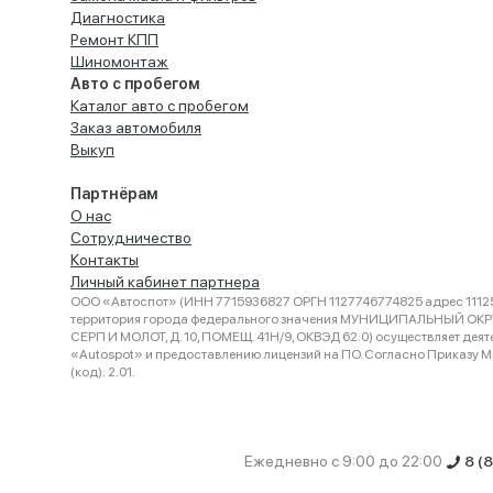
Диагностика
Ремонт КПП
Шиномонтаж
Авто с пробегом
Каталог авто с пробегом
Заказ автомобиля
Выкуп
Партнёрам
О нас
Сотрудничество
Контакты
Личный кабинет партнера
ООО «Автоспот» (ИНН 7715936827 ОРГН 1127746774825 адрес 11125
территория города федерального значения МУНИЦИПАЛЬНЫЙ ОК
СЕРП И МОЛОТ, Д. 10, ПОМЕЩ. 41Н/9, ОКВЭД 62.0) осуществляет деят
«Autospot» и предоставлению лицензий на ПО. Согласно Приказу Ми
(код): 2.01.
Ежедневно с 9:00 до 22:00
8 (