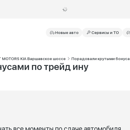
Новые авто
Сервисы и ТО
T MOTORS KIA Варшавское шоссе
Порадовали крутыми бонуса
усами по трейд ину
нать все моменты по сдаче автомобиля