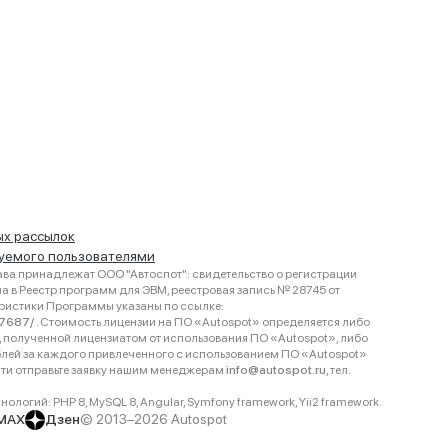
ых рассылок
руемого пользователями
ва принадлежат ООО "Автоспот": свидетельство о регистрации
 в Реестр программ для ЭВМ, реестровая запись № 28745 от
еристики Программы указаны по ссылке:
467687/
. Стоимость лицензии на ПО «Autospot» определяется либо
ки, полученной лицензиатом от использования ПО «Autospot», либо
блей за каждого привлеченного с использованием ПО «Autospot»
сти отправьте заявку нашим менеджерам
info@autospot.ru
, тел.
логий: PHP 8, MySQL 8, Angular, Symfony framework, Yii2 framework.
MAX
Дзен
© 2013–2026 Autospot