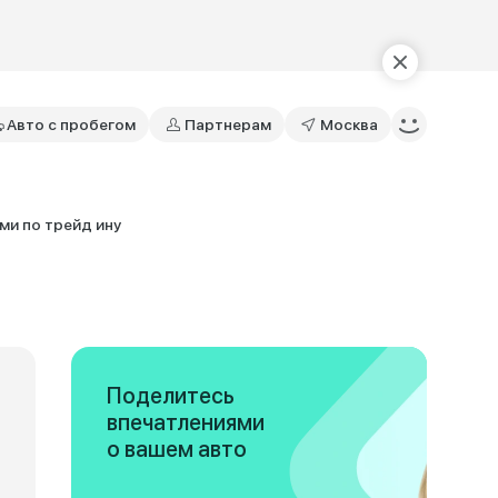
Авто с пробегом
Партнерам
Москва
ми по трейд ину
Поделитесь
впечатлениями
о вашем авто