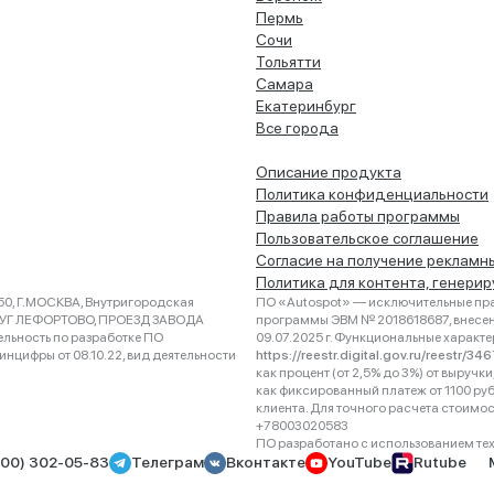
Пермь
Сочи
Тольятти
Самара
Екатеринбург
Все города
Описание продукта
Политика конфиденциальности
Правила работы программы
Пользовательское соглашение
Согласие на получение рекламн
Политика для контента, генери
0, Г.МОСКВА, Внутригородская
ПО «Autospot» — исключительные пра
РУГ ЛЕФОРТОВО, ПРОЕЗД ЗАВОДА
программы ЭВМ № 2018618687, внесена
ельность по разработке ПО
09.07.2025 г. Функциональные характ
нцифры от 08.10.22, вид деятельности
https://reestr.digital.gov.ru/reestr/3
как процент (от 2,5% до 3%) от выруч
как фиксированный платеж от 1100 ру
клиента. Для точного расчета стоимо
+78003020583
ПО разработано с использованием техно
800) 302-05-83
Телеграм
Вконтакте
YouTube
Rutube