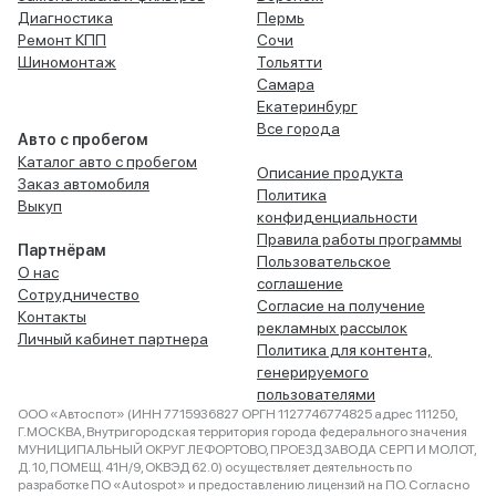
Диагностика
Пермь
Ремонт КПП
Сочи
Шиномонтаж
Тольятти
Самара
Екатеринбург
Все города
Авто с пробегом
Каталог авто с пробегом
Описание продукта
Заказ автомобиля
Политика
Выкуп
конфиденциальности
Правила работы программы
Партнёрам
Пользовательское
О нас
соглашение
Сотрудничество
Согласие на получение
Контакты
рекламных рассылок
Личный кабинет партнера
Политика для контента,
генерируемого
пользователями
ООО «Автоспот» (ИНН 7715936827 ОРГН 1127746774825 адрес 111250,
Г.МОСКВА, Внутригородская территория города федерального значения
МУНИЦИПАЛЬНЫЙ ОКРУГ ЛЕФОРТОВО, ПРОЕЗД ЗАВОДА СЕРП И МОЛОТ,
Д. 10, ПОМЕЩ. 41Н/9, ОКВЭД 62.0) осуществляет деятельность по
разработке ПО «Autospot» и предоставлению лицензий на ПО. Согласно