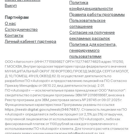
Политика
Выкуп
конфиденциальности
Правила работы программы
Партнёрам
Пользовательское
О нас
соглашение
Сотрудничество
Согласие на получение
Контакты
рекламных рассылок
Личный кабинет партнера
Политика для контента,
генерируемого
пользователями
ООО «Автоспот» (ИНН 7715936827 ОРГН 1127746774825 адрес 111250,
Г.МОСКВА, Внутригородская территория города федерального значения
МУНИЦИПАЛЬНЫЙ ОКРУГ ЛЕФОРТОВО, ПРОЕЗД ЗАВОДА СЕРП И МОЛОТ,
Д. 10, ПОМЕЩ. 41Н/9, ОКВЭД 62.0) осуществляет деятельность по
разработке ПО «Autospot» и предоставлению лицензий на ПО. Согласно
Приказу Минцифры от 08.10.22, вид деятельности (код): 2.01.
ПО «Autospot» — исключительные права принадлежат ООО "Автоспот":
свидетельство о регистрации программы ЭВМ № 2018618687, внесена в
Реестр программ для ЭВМ, реестровая запись № 28745 от 09.07.2025 г.
Функциональные характеристики Программы указаны по ссылке:
https://reestr.digital.gov.ru/reestr/3467687/
. Стоимость лицензии на ПО
«Autospot» определяется либо как процент (от 2,5% до 3%) от выручки,
полученной лицензиатом от использования ПО «Autospot», либо как
фиксированный платеж от 1100 рублей за каждого привлеченного с
использованием ПО «Autospot» клиента. Для точного расчета стоимости
отправьте заявку нашим менеджерам
info@autospot.ru
, тел.