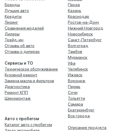
Бренды
Пенза
Лучшие авто
Казань
Кредиты
Краснодар
Лизинг
Ростов-на-Дону
Сравнения моделей
Нижний Новгород
Дилеры
Новосибирск
Трейд-ин
Санкт-Петербург
Отзывы об авто
Волгоград
Отзывы о дилерах
Тамбов
Мурманск
Сервисы и ТО
Уфа
Техническое обслуживание
Челябинск
Кузовной ремонт
Ижевск
Замена масла и фильтров
Воронеж
Диагностика
Пермь
Ремонт КПП
Сочи
Шиномонтаж
Тольятти
Самара
Екатеринбург
Все города
Авто с пробегом
Каталог авто с пробегом
Описание продукта
Заказ автомобиля