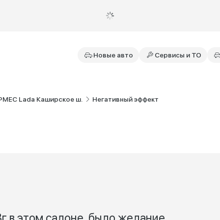
Новые авто
Сервисы и ТО
РМЕС Lada Каширское ш.
Негативный эффект
г в этом салоне, было желание