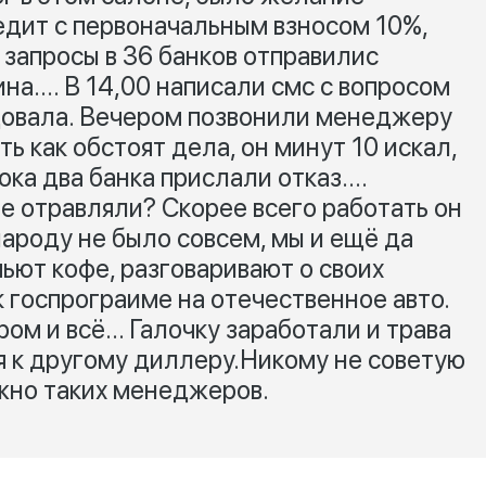
едит с первоначальным взносом 10%,
 запросы в 36 банков отправилис
на.... В 14,00 написали смс с вопросом
едовала. Вечером позвонили менеджеру
 как обстоят дела, он минут 10 искал,
ока два банка прислали отказ....
 не отравляли? Скорее всего работать он
ароду не было совсем, мы и ещё да
пьют кофе, разговаривают о своих
к госпрограиме на отечественное авто.
ом и всё... Галочку заработали и трава
я к другому диллеру.Никому не советую
ужно таких менеджеров.