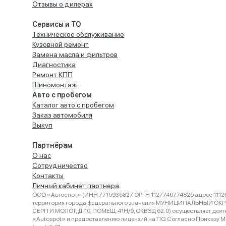
Отзывы о дилерах
Сервисы и ТО
Техническое обслуживание
Кузовной ремонт
Замена масла и фильтров
Диагностика
Ремонт КПП
Шиномонтаж
Авто с пробегом
Каталог авто с пробегом
Заказ автомобиля
Выкуп
Партнёрам
О нас
Сотрудничество
Контакты
Личный кабинет партнера
ООО «Автоспот» (ИНН 7715936827 ОРГН 1127746774825 адрес 11125
территория города федерального значения МУНИЦИПАЛЬНЫЙ ОК
СЕРП И МОЛОТ, Д. 10, ПОМЕЩ. 41Н/9, ОКВЭД 62.0) осуществляет деят
«Autospot» и предоставлению лицензий на ПО. Согласно Приказу Ми