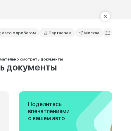
Авто с пробегом
Партнерам
Москва
нимательно смотреть документы
ть документы
Поделитесь
впечатлениями
о вашем авто