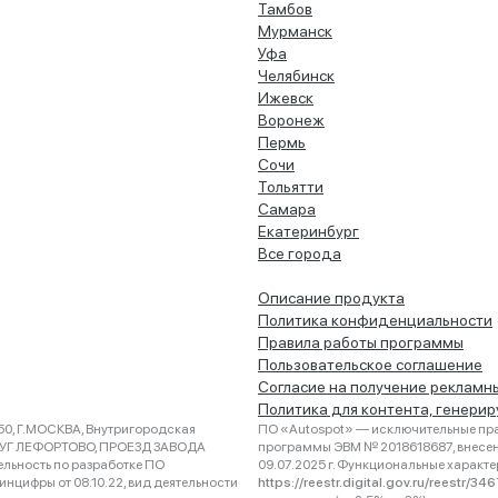
Тамбов
Мурманск
Уфа
Челябинск
Ижевск
Воронеж
Пермь
Сочи
Тольятти
Самара
Екатеринбург
Все города
Описание продукта
Политика конфиденциальности
Правила работы программы
Пользовательское соглашение
Согласие на получение рекламн
Политика для контента, генери
0, Г.МОСКВА, Внутригородская
ПО «Autospot» — исключительные пра
РУГ ЛЕФОРТОВО, ПРОЕЗД ЗАВОДА
программы ЭВМ № 2018618687, внесена
ельность по разработке ПО
09.07.2025 г. Функциональные характ
нцифры от 08.10.22, вид деятельности
https://reestr.digital.gov.ru/reestr/3