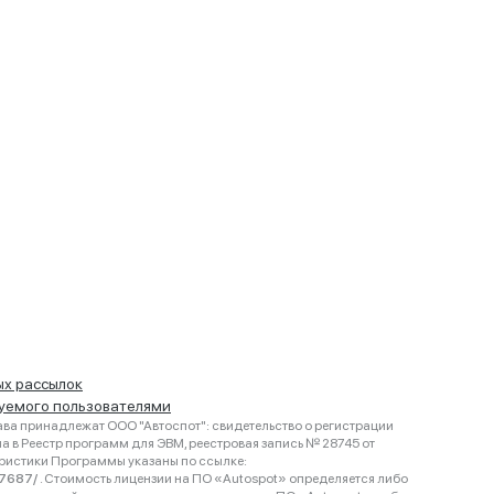
ых рассылок
руемого пользователями
ва принадлежат ООО "Автоспот": свидетельство о регистрации
 в Реестр программ для ЭВМ, реестровая запись № 28745 от
еристики Программы указаны по ссылке:
467687/
. Стоимость лицензии на ПО «Autospot» определяется либо